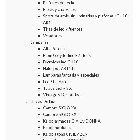
Plafones de techo
Rieles y cabezales
Spots de embutir luminarias y plafones : GU10 –
AR11
Tiras de led y fuentes
Veladores
Lámparas
Alta Potencia
Bipin G9 y Iodine R7s leds
Dicroicas led GU10
Halospot AR111
Lamparas fantasia y especiales
Led Standard
Tubos Led y Std
Vintage y Decorativas
Llaves De Luz
Cambre SIGLO XXI
Cambre SIGLO XXII
Kalop armadas CIVIL y DONNA
Kalop modulos
Kalop tapas CIVIL y ZEN