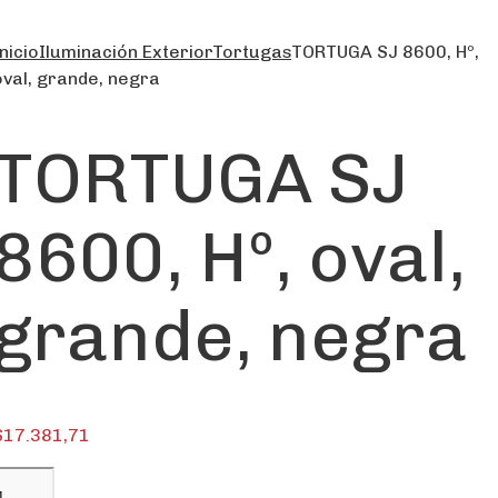
nicio
Iluminación Exterior
Tortugas
TORTUGA SJ 8600, Hº,
oval, grande, negra
TORTUGA SJ
8600, Hº, oval,
grande, negra
$
17.381,71