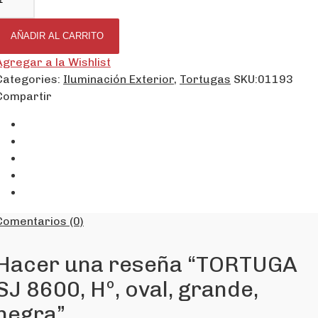
AÑADIR AL CARRITO
Agregar a la Wishlist
Categories:
Iluminación Exterior
,
Tortugas
SKU:
01193
Compartir
Comentarios (0)
Hacer una reseña “TORTUGA
SJ 8600, Hº, oval, grande,
negra”