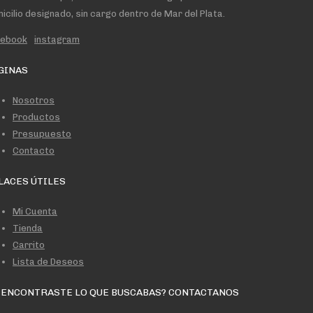
icilio designado, sin cargo dentro de Mar del Plata.
cebook
instagram
GINAS
Nosotros
Productos
Presupuesto
Contacto
LACES ÚTILES
Mi Cuenta
Tienda
Carrito
Lista de Deseos
 ENCONTRASTE LO QUE BUSCABAS? CONTACTANOS