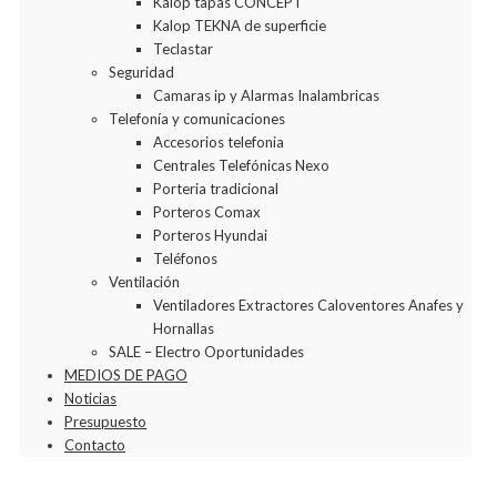
Kalop tapas CONCEPT
Kalop TEKNA de superficie
Teclastar
Seguridad
Camaras ip y Alarmas Inalambricas
Telefonía y comunicaciones
Accesorios telefonia
Centrales Telefónicas Nexo
Porteria tradicional
Porteros Comax
Porteros Hyundai
Teléfonos
Ventilación
Ventiladores Extractores Caloventores Anafes y
Hornallas
SALE – Electro Oportunidades
MEDIOS DE PAGO
Noticias
Presupuesto
Contacto
Agregar a la Wishlist