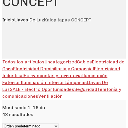
CONCEPT
Inicio
Llaves De Luz
Kalop tapas CONCEPT
Todos los artículos
Uncategorized
Cables
Electricidad de
Obra
Electricidad Domiciliaria y Comercial
Electricidad
Industrial
Herramientas y ferreteria
Iluminación
Exterior
Iluminación Interior
Lámparas
Llaves De
Luz
SALE - Electro Oportunidades
Seguridad
Telefonía y
comunicaciones
Ventilación
Mostrando 1–16 de
43 resultados