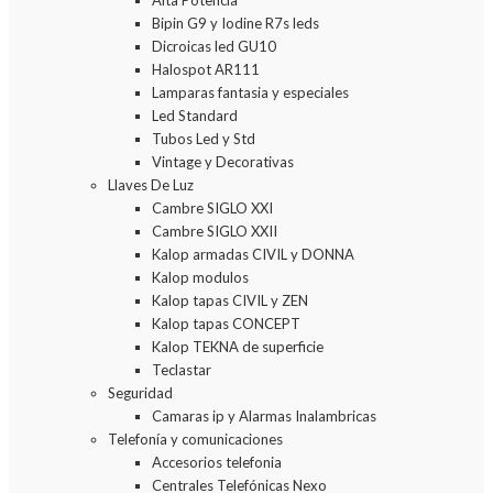
Alta Potencia
Bipin G9 y Iodine R7s leds
Dicroicas led GU10
Halospot AR111
Lamparas fantasia y especiales
Led Standard
Tubos Led y Std
Vintage y Decorativas
Llaves De Luz
Cambre SIGLO XXI
Cambre SIGLO XXII
Kalop armadas CIVIL y DONNA
Kalop modulos
Kalop tapas CIVIL y ZEN
Kalop tapas CONCEPT
Kalop TEKNA de superficie
Teclastar
Seguridad
Camaras ip y Alarmas Inalambricas
Telefonía y comunicaciones
Accesorios telefonia
Centrales Telefónicas Nexo