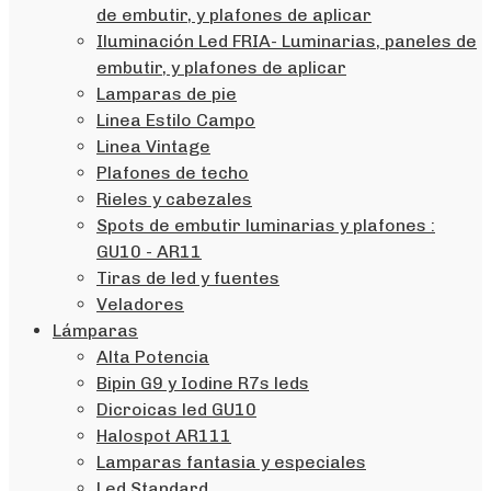
de embutir, y plafones de aplicar
Iluminación Led FRIA- Luminarias, paneles de
embutir, y plafones de aplicar
Lamparas de pie
Linea Estilo Campo
Linea Vintage
Plafones de techo
Rieles y cabezales
Spots de embutir luminarias y plafones :
GU10 - AR11
Tiras de led y fuentes
Veladores
Lámparas
Alta Potencia
Bipin G9 y Iodine R7s leds
Dicroicas led GU10
Halospot AR111
Lamparas fantasia y especiales
Led Standard