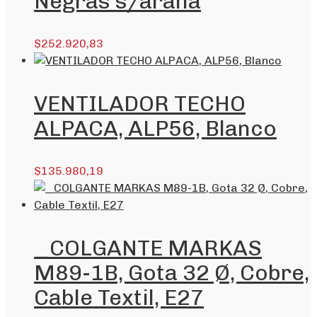
Negras s/araña
$
252.920,83
VENTILADOR TECHO
ALPACA, ALP56, Blanco
$
135.980,19
_COLGANTE MARKAS
M89-1B, Gota 32 Ø, Cobre,
Cable Textil, E27