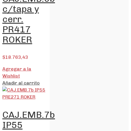
c/tapa y
cerr.
PR417
ROKER
$
18.763,43
Agregar a la
Wishlist
Añadir al carrito
CAJ.EMB.7b
IP55