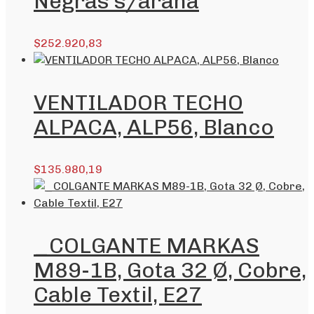
Negras s/araña
$
252.920,83
VENTILADOR TECHO
ALPACA, ALP56, Blanco
$
135.980,19
_COLGANTE MARKAS
M89-1B, Gota 32 Ø, Cobre,
Cable Textil, E27