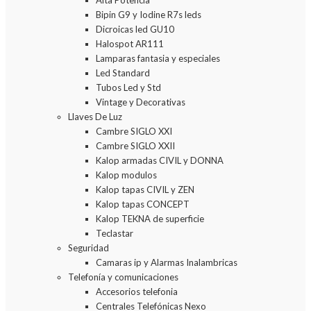
Alta Potencia
Bipin G9 y Iodine R7s leds
Dicroicas led GU10
Halospot AR111
Lamparas fantasia y especiales
Led Standard
Tubos Led y Std
Vintage y Decorativas
Llaves De Luz
Cambre SIGLO XXI
Cambre SIGLO XXII
Kalop armadas CIVIL y DONNA
Kalop modulos
Kalop tapas CIVIL y ZEN
Kalop tapas CONCEPT
Kalop TEKNA de superficie
Teclastar
Seguridad
Camaras ip y Alarmas Inalambricas
Telefonía y comunicaciones
Accesorios telefonia
Centrales Telefónicas Nexo