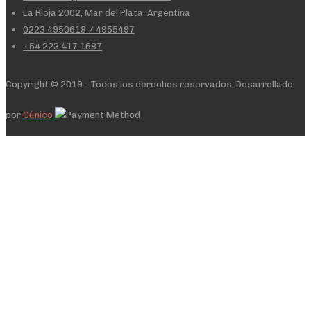
La Rioja 2002, Mar del Plata. Argentina
0223 4950618 / 4955497
+54 223 417 1687
Copyright © 2019 - Todos los derechos reservados. Desarrollado
por
Cúnico