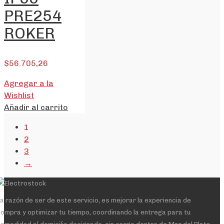
PRE254
ROKER
$
56.705,26
Agregar a la
Wishlist
Añadir al carrito
1
2
3
→
a razón de ser de este servicio, es mejorar la experiencia de
ompra y optimizar tu tiempo, coordinando la entrega para tu