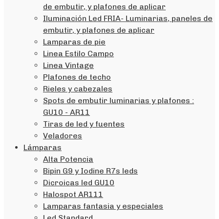
de embutir, y plafones de aplicar
Iluminación Led FRIA- Luminarias, paneles de
embutir, y plafones de aplicar
Lamparas de pie
Linea Estilo Campo
Linea Vintage
Plafones de techo
Rieles y cabezales
Spots de embutir luminarias y plafones :
GU10 - AR11
Tiras de led y fuentes
Veladores
Lámparas
Alta Potencia
Bipin G9 y Iodine R7s leds
Dicroicas led GU10
Halospot AR111
Lamparas fantasia y especiales
Led Standard