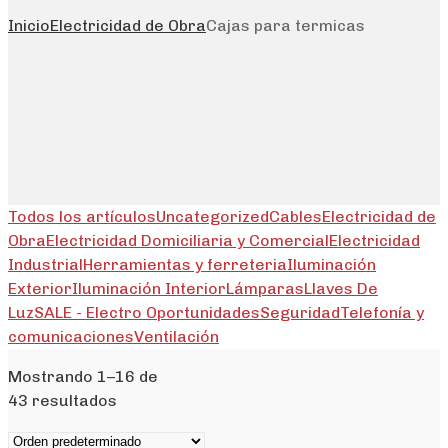
Inicio
Electricidad de Obra
Cajas para termicas
Todos los artículos
Uncategorized
Cables
Electricidad de
Obra
Electricidad Domiciliaria y Comercial
Electricidad
Industrial
Herramientas y ferreteria
Iluminación
Exterior
Iluminación Interior
Lámparas
Llaves De
Luz
SALE - Electro Oportunidades
Seguridad
Telefonía y
comunicaciones
Ventilación
Mostrando 1–16 de
43 resultados