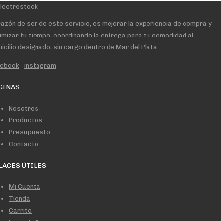
razón de ser de este servicio, es mejorar la experiencia de compra y
imizar tu tiempo, coordinando la entrega para tu comodidad al
icilio designado, sin cargo dentro de Mar del Plata.
cebook
instagram
GINAS
Nosotros
Productos
Presupuesto
Contacto
LACES ÚTILES
Mi Cuenta
Tienda
Carrito