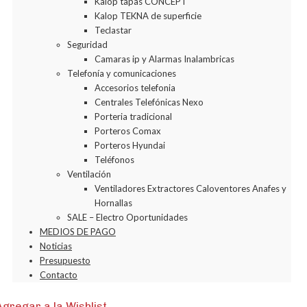
Kalop tapas CONCEPT
Kalop TEKNA de superficie
Teclastar
Seguridad
Camaras ip y Alarmas Inalambricas
Telefonía y comunicaciones
Accesorios telefonia
Centrales Telefónicas Nexo
Porteria tradicional
Porteros Comax
Porteros Hyundai
Teléfonos
Ventilación
Ventiladores Extractores Caloventores Anafes y
Hornallas
SALE – Electro Oportunidades
MEDIOS DE PAGO
Noticias
Presupuesto
Contacto
Agregar a la Wishlist