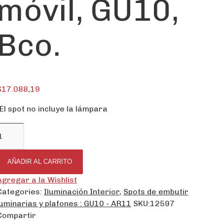
móvil, GU10,
Bco.
$
17.088,19
-El spot no incluye la lámpara
AÑADIR AL CARRITO
Agregar a la Wishlist
Categories:
Iluminación Interior
,
Spots de embutir
luminarias y plafones : GU10 - AR11
SKU:
12597
Compartir