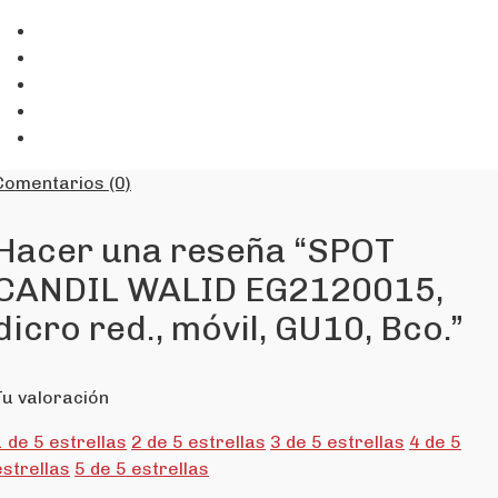
Comentarios (0)
Hacer una reseña “SPOT
CANDIL WALID EG2120015,
dicro red., móvil, GU10, Bco.”
Tu valoración
1 de 5 estrellas
2 de 5 estrellas
3 de 5 estrellas
4 de 5
estrellas
5 de 5 estrellas