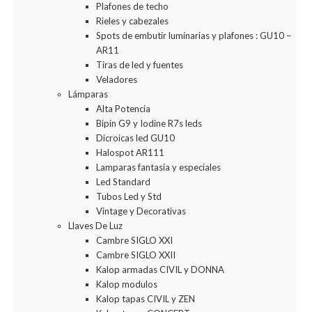
Plafones de techo
Rieles y cabezales
Spots de embutir luminarias y plafones : GU10 –
AR11
Tiras de led y fuentes
Veladores
Lámparas
Alta Potencia
Bipin G9 y Iodine R7s leds
Dicroicas led GU10
Halospot AR111
Lamparas fantasia y especiales
Led Standard
Tubos Led y Std
Vintage y Decorativas
Llaves De Luz
Cambre SIGLO XXI
Cambre SIGLO XXII
Kalop armadas CIVIL y DONNA
Kalop modulos
Kalop tapas CIVIL y ZEN