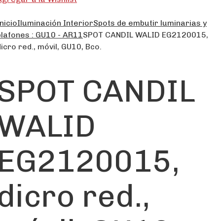
nicio
Iluminación Interior
Spots de embutir luminarias y
plafones : GU10 - AR11
SPOT CANDIL WALID EG2120015,
dicro red., móvil, GU10, Bco.
SPOT CANDIL
WALID
EG2120015,
dicro red.,