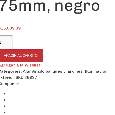
75mm, negro
$
15.039,39
AÑADIR AL CARRITO
Agregar a la Wishlist
Categories:
Alumbrado parques y jardines
,
Iluminación
Exterior
SKU:
26837
Compartir