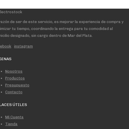
razón de ser de este servicio, es mejorar la experiencia de compra y
imizar tu tiempo, coordinando la entrega para tu comodidad al
icilio designado, sin cargo dentro de Mar del Plata.
cebook
instagram
GINAS
Nosotros
Productos
Presupuesto
Contacto
LACES ÚTILES
Mi Cuenta
Tienda