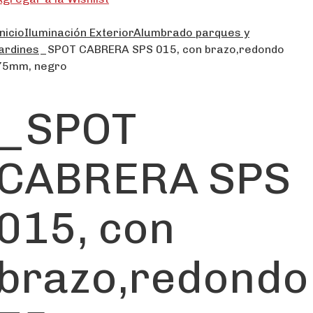
nicio
Iluminación Exterior
Alumbrado parques y
jardines
_SPOT CABRERA SPS 015, con brazo,redondo
75mm, negro
_SPOT
CABRERA SPS
015, con
brazo,redondo