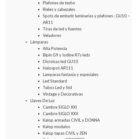
Plafones de techo
Rieles y cabezales
Spots de embutir luminarias y plafones : GU10 –
AR11
Tiras de led y fuentes
Veladores
Lámparas
Alta Potencia
Bipin G9 y Iodine R7s leds
Dicroicas led GU10
Halospot AR111
Lamparas fantasia y especiales
Led Standard
Tubos Led y Std
Vintage y Decorativas
Llaves De Luz
Cambre SIGLO XXI
Cambre SIGLO XXII
Kalop armadas CIVIL y DONNA
Kalop modulos
Kalop tapas CIVIL y ZEN