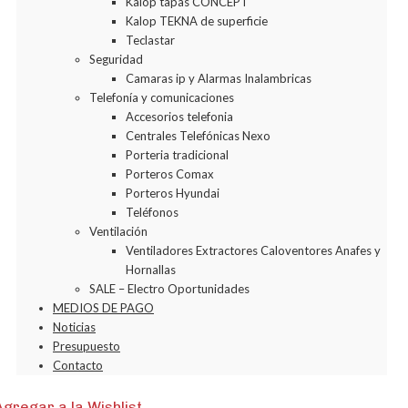
Kalop tapas CONCEPT
Kalop TEKNA de superficie
Teclastar
Seguridad
Camaras ip y Alarmas Inalambricas
Telefonía y comunicaciones
Accesorios telefonia
Centrales Telefónicas Nexo
Porteria tradicional
Porteros Comax
Porteros Hyundai
Teléfonos
Ventilación
Ventiladores Extractores Caloventores Anafes y
Hornallas
SALE – Electro Oportunidades
MEDIOS DE PAGO
Noticias
Presupuesto
Contacto
Agregar a la Wishlist