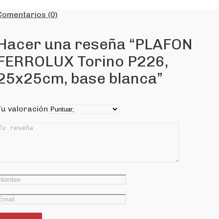
Comentarios (0)
Hacer una reseña “PLAFON
FERROLUX Torino P226,
25x25cm, base blanca”
Tu valoración