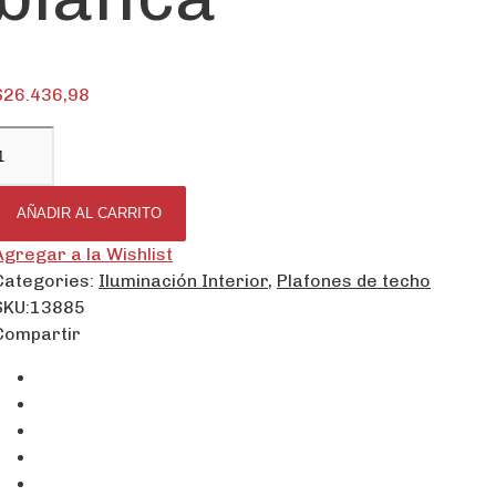
$
26.436,98
AÑADIR AL CARRITO
Agregar a la Wishlist
Categories:
Iluminación Interior
,
Plafones de techo
SKU:
13885
Compartir