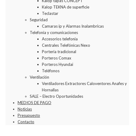
Kalop tapas CONCEPT
Kalop TEKNA de superficie
Teclastar
Seguridad
Camaras ip y Alarmas Inalambricas
Telefonía y comunicaciones
Accesorios telefonia
Centrales Telefónicas Nexo
Porteria tradicional
Porteros Comax
Porteros Hyundai
Teléfonos
Ventilación
Ventiladores Extractores Caloventores Anafes y
Hornallas
SALE – Electro Oportunidades
MEDIOS DE PAGO
Noticias
Presupuesto
Contacto
Agregar a la Wishlist