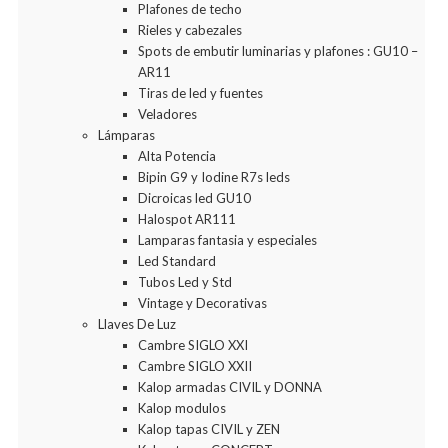
Plafones de techo
Rieles y cabezales
Spots de embutir luminarias y plafones : GU10 –
AR11
Tiras de led y fuentes
Veladores
Lámparas
Alta Potencia
Bipin G9 y Iodine R7s leds
Dicroicas led GU10
Halospot AR111
Lamparas fantasia y especiales
Led Standard
Tubos Led y Std
Vintage y Decorativas
Llaves De Luz
Cambre SIGLO XXI
Cambre SIGLO XXII
Kalop armadas CIVIL y DONNA
Kalop modulos
Kalop tapas CIVIL y ZEN