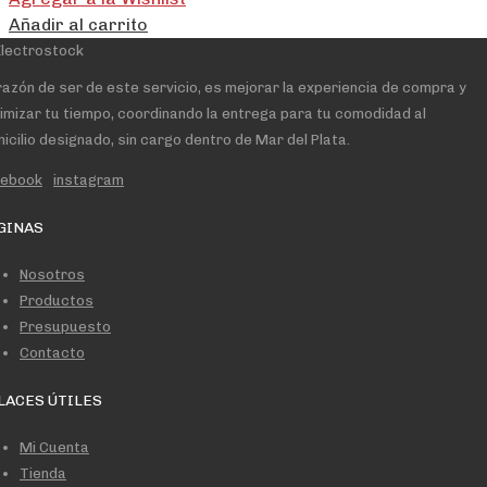
Añadir al carrito
razón de ser de este servicio, es mejorar la experiencia de compra y
imizar tu tiempo, coordinando la entrega para tu comodidad al
icilio designado, sin cargo dentro de Mar del Plata.
cebook
instagram
GINAS
Nosotros
Productos
Presupuesto
Contacto
LACES ÚTILES
Mi Cuenta
Tienda