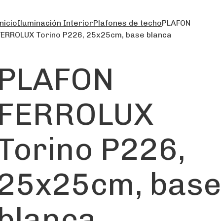
nicio
Iluminación Interior
Plafones de techo
PLAFON
FERROLUX Torino P226, 25x25cm, base blanca
PLAFON
FERROLUX
Torino P226,
25x25cm, bas
blanca