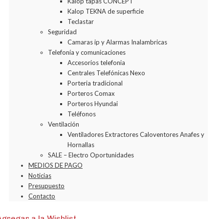
Kalop tapas CONCEPT
Kalop TEKNA de superficie
Teclastar
Seguridad
Camaras ip y Alarmas Inalambricas
Telefonía y comunicaciones
Accesorios telefonia
Centrales Telefónicas Nexo
Porteria tradicional
Porteros Comax
Porteros Hyundai
Teléfonos
Ventilación
Ventiladores Extractores Caloventores Anafes y
Hornallas
SALE – Electro Oportunidades
MEDIOS DE PAGO
Noticias
Presupuesto
Contacto
Agregar a la Wishlist