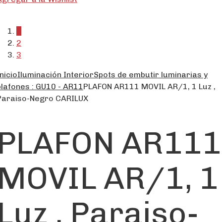
1
2
3
nicio
Iluminación Interior
Spots de embutir luminarias y
plafones : GU10 - AR11
PLAFON AR111 MOVIL AR/1, 1 Luz ,
Paraiso-Negro CARILUX
PLAFON AR111
MOVIL AR/1, 1
Luz , Paraiso-