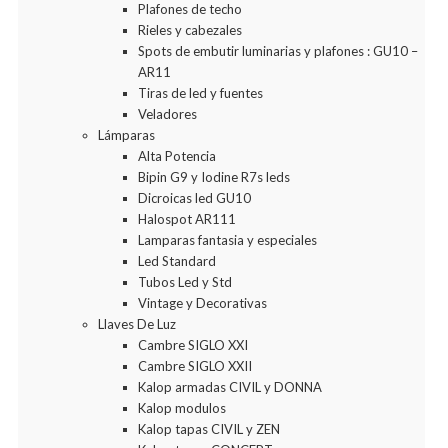
Plafones de techo
Rieles y cabezales
Spots de embutir luminarias y plafones : GU10 –
AR11
Tiras de led y fuentes
Veladores
Lámparas
Alta Potencia
Bipin G9 y Iodine R7s leds
Dicroicas led GU10
Halospot AR111
Lamparas fantasia y especiales
Led Standard
Tubos Led y Std
Vintage y Decorativas
Llaves De Luz
Cambre SIGLO XXI
Cambre SIGLO XXII
Kalop armadas CIVIL y DONNA
Kalop modulos
Kalop tapas CIVIL y ZEN