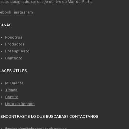
icilio designado, sin cargo dentro de Mar del Plata.
cebook
instagram
GINAS
Nosotros
Productos
Presupuesto
Contacto
LACES ÚTILES
Mi Cuenta
Tienda
Carrito
Lista de Deseos
 ENCONTRASTE LO QUE BUSCABAS? CONTACTANOS
iluminacion@electrostock.com.ar