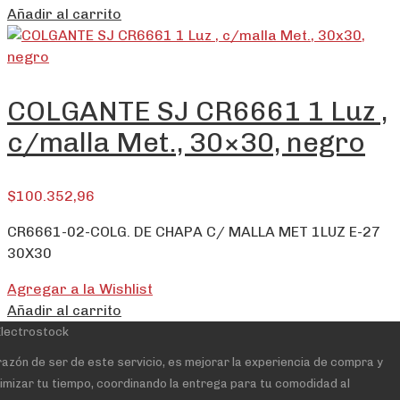
Añadir al carrito
COLGANTE SJ CR6661 1 Luz ,
c/malla Met., 30×30, negro
$
100.352,96
CR6661-02-COLG. DE CHAPA C/ MALLA MET 1LUZ E-27
30X30
Agregar a la Wishlist
Añadir al carrito
razón de ser de este servicio, es mejorar la experiencia de compra y
imizar tu tiempo, coordinando la entrega para tu comodidad al