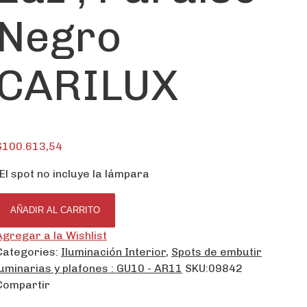
Negro
CARILUX
$
100.613,54
-El spot no incluye la lámpara
AÑADIR AL CARRITO
Agregar a la Wishlist
Categories:
Iluminación Interior
,
Spots de embutir
luminarias y plafones : GU10 - AR11
SKU:
09842
Compartir