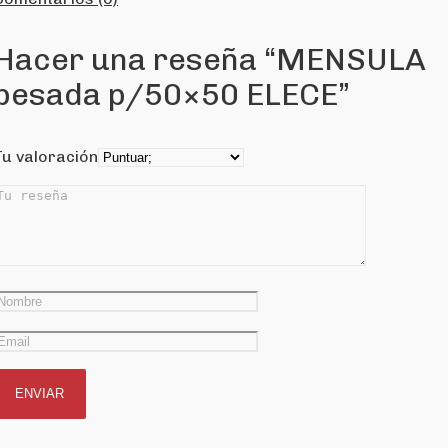
Hacer una reseña “MENSULA
pesada p/50×50 ELECE”
Tu valoración