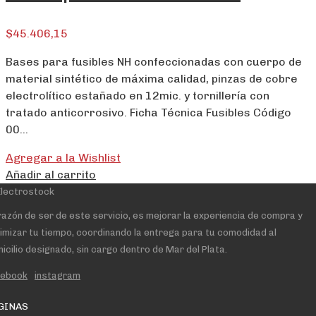
$
45.406,15
Bases para fusibles NH confeccionadas con cuerpo de
material sintético de máxima calidad, pinzas de cobre
electrolítico estañado en 12mic. y tornillería con
tratado anticorrosivo. Ficha Técnica Fusibles Código
00…
Agregar a la Wishlist
Añadir al carrito
razón de ser de este servicio, es mejorar la experiencia de compra y
imizar tu tiempo, coordinando la entrega para tu comodidad al
icilio designado, sin cargo dentro de Mar del Plata.
cebook
instagram
GINAS