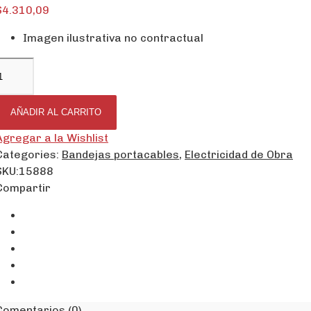
$
4.310,09
Imagen ilustrativa no contractual
AÑADIR AL CARRITO
Agregar a la Wishlist
Categories:
Bandejas portacables
,
Electricidad de Obra
SKU:
15888
Compartir
Comentarios (0)