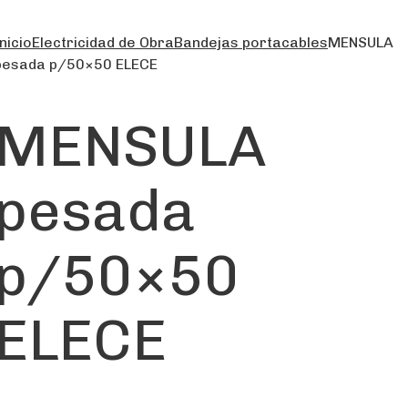
nicio
Electricidad de Obra
Bandejas portacables
MENSULA
pesada p/50×50 ELECE
MENSULA
pesada
p/50×50
ELECE