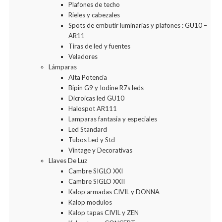
Plafones de techo
Rieles y cabezales
Spots de embutir luminarias y plafones : GU10 –
AR11
Tiras de led y fuentes
Veladores
Lámparas
Alta Potencia
Bipin G9 y Iodine R7s leds
Dicroicas led GU10
Halospot AR111
Lamparas fantasia y especiales
Led Standard
Tubos Led y Std
Vintage y Decorativas
Llaves De Luz
Cambre SIGLO XXI
Cambre SIGLO XXII
Kalop armadas CIVIL y DONNA
Kalop modulos
Kalop tapas CIVIL y ZEN