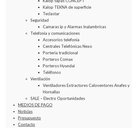
Kalop tapas CONCEPT
Kalop TEKNA de superficie
Teclastar
Seguridad
Camaras ip y Alarmas Inalambricas
Telefonía y comunicaciones
Accesorios telefonia
Centrales Telefónicas Nexo
Porteria tradicional
Porteros Comax
Porteros Hyundai
Teléfonos
Ventilación
Ventiladores Extractores Caloventores Anafes y
Hornallas
SALE – Electro Oportunidades
MEDIOS DE PAGO
Noticias
Presupuesto
Contacto
Agregar a la Wishlist