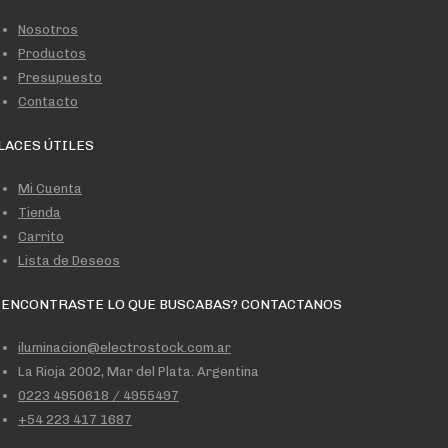
Nosotros
Productos
Presupuesto
Contacto
LACES ÚTILES
Mi Cuenta
Tienda
Carrito
Lista de Deseos
 ENCONTRASTE LO QUE BUSCABAS? CONTACTANOS
iluminacion@electrostock.com.ar
La Rioja 2002, Mar del Plata. Argentina
0223 4950618 / 4955497
+54 223 417 1687