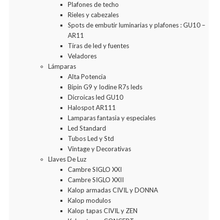
Plafones de techo
Rieles y cabezales
Spots de embutir luminarias y plafones : GU10 –
AR11
Tiras de led y fuentes
Veladores
Lámparas
Alta Potencia
Bipin G9 y Iodine R7s leds
Dicroicas led GU10
Halospot AR111
Lamparas fantasia y especiales
Led Standard
Tubos Led y Std
Vintage y Decorativas
Llaves De Luz
Cambre SIGLO XXI
Cambre SIGLO XXII
Kalop armadas CIVIL y DONNA
Kalop modulos
Kalop tapas CIVIL y ZEN