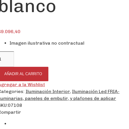
blanco
$
9.096,40
Imagen ilustrativa no contractual
AÑADIR AL CARRITO
Agregar a la Wishlist
Categories:
Iluminación Interior
,
Iluminación Led FRIA-
Luminarias, paneles de embutir, y plafones de aplicar
SKU:
07108
Compartir