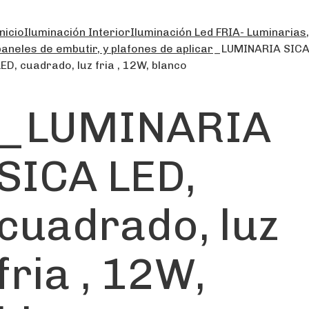
nicio
Iluminación Interior
Iluminación Led FRIA- Luminarias,
paneles de embutir, y plafones de aplicar
_LUMINARIA SIC
LED, cuadrado, luz fria , 12W, blanco
_LUMINARIA
SICA LED,
cuadrado, luz
fria , 12W,