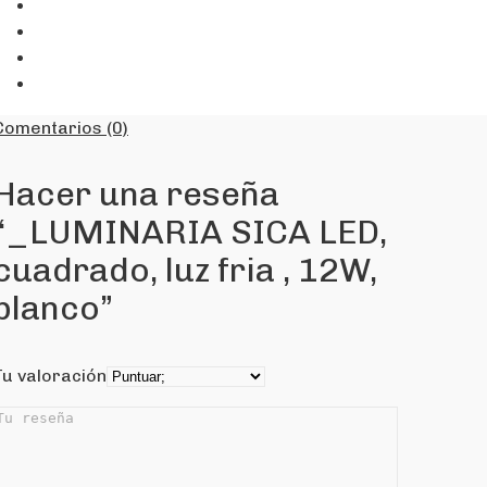
Comentarios (0)
Hacer una reseña
“_LUMINARIA SICA LED,
cuadrado, luz fria , 12W,
blanco”
Tu valoración