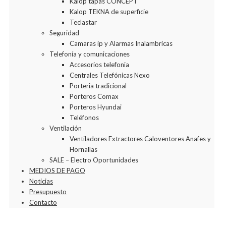
Kalop tapas CONCEPT
Kalop TEKNA de superficie
Teclastar
Seguridad
Camaras ip y Alarmas Inalambricas
Telefonía y comunicaciones
Accesorios telefonia
Centrales Telefónicas Nexo
Porteria tradicional
Porteros Comax
Porteros Hyundai
Teléfonos
Ventilación
Ventiladores Extractores Caloventores Anafes y
Hornallas
SALE – Electro Oportunidades
MEDIOS DE PAGO
Noticias
Presupuesto
Contacto
Agregar a la Wishlist