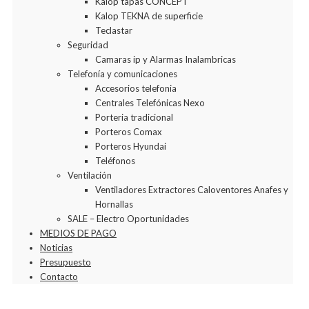
Kalop tapas CONCEPT
Kalop TEKNA de superficie
Teclastar
Seguridad
Camaras ip y Alarmas Inalambricas
Telefonía y comunicaciones
Accesorios telefonia
Centrales Telefónicas Nexo
Porteria tradicional
Porteros Comax
Porteros Hyundai
Teléfonos
Ventilación
Ventiladores Extractores Caloventores Anafes y
Hornallas
SALE – Electro Oportunidades
MEDIOS DE PAGO
Noticias
Presupuesto
Contacto
Agregar a la Wishlist