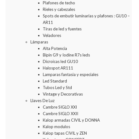
Plafones de techo
Rieles y cabezales
Spots de embutir luminarias y plafones : GU10 –
AR11
Tiras de led y fuentes
Veladores
Lámparas
Alta Potencia
Bipin G9 y Iodine R7s leds
Dicroicas led GU10
Halospot AR111
Lamparas fantasia y especiales
Led Standard
Tubos Led y Std
Vintage y Decorativas
Llaves De Luz
Cambre SIGLO XXI
Cambre SIGLO XXII
Kalop armadas CIVIL y DONNA
Kalop modulos
Kalop tapas CIVIL y ZEN