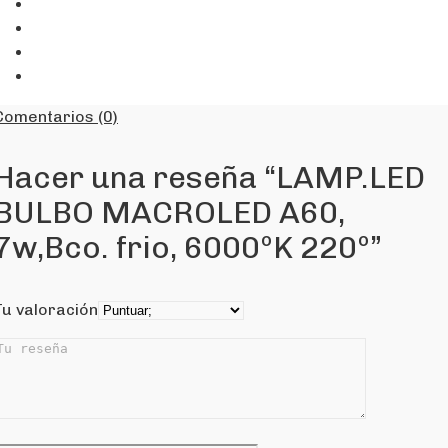
Comentarios (0)
Hacer una reseña “LAMP.LED
BULBO MACROLED A60,
7w,Bco. frio, 6000ºK 220º”
Tu valoración