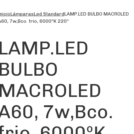
nicio
Lámparas
Led Standard
LAMP.LED BULBO MACROLED
A60, 7w,Bco. frio, 6000ºK 220º
LAMP.LED
BULBO
MACROLED
A60, 7w,Bco.
frio, 6000ºK