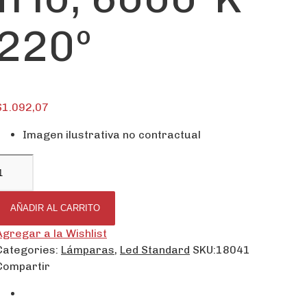
220º
$
1.092,07
Imagen ilustrativa no contractual
AÑADIR AL CARRITO
Agregar a la Wishlist
Categories:
Lámparas
,
Led Standard
SKU:
18041
Compartir