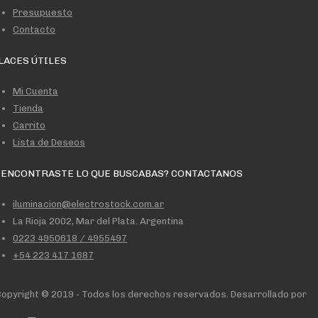
Presupuesto
Contacto
LACES ÚTILES
Mi Cuenta
Tienda
Carrito
Lista de Deseos
 ENCONTRASTE LO QUE BUSCABAS? CONTACTANOS
iluminacion@electrostock.com.ar
La Rioja 2002, Mar del Plata. Argentina
0223 4950618 / 4955497
+54 223 417 1687
opyright © 2019 - Todos los derechos reservados. Desarrollado por