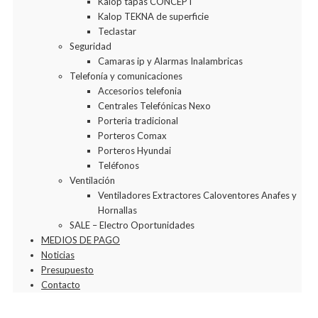
Kalop tapas CONCEPT
Kalop TEKNA de superficie
Teclastar
Seguridad
Camaras ip y Alarmas Inalambricas
Telefonía y comunicaciones
Accesorios telefonia
Centrales Telefónicas Nexo
Porteria tradicional
Porteros Comax
Porteros Hyundai
Teléfonos
Ventilación
Ventiladores Extractores Caloventores Anafes y
Hornallas
SALE – Electro Oportunidades
MEDIOS DE PAGO
Noticias
Presupuesto
Contacto
Agregar a la Wishlist