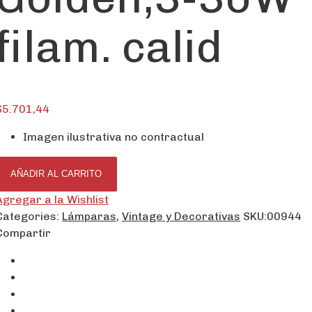
filam. calid
$
5.701,44
Imagen ilustrativa no contractual
AÑADIR AL CARRITO
Agregar a la Wishlist
Categories:
Lámparas
,
Vintage y Decorativas
SKU:
00944
Compartir