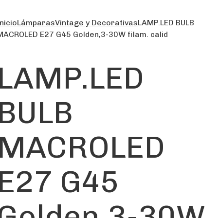
nicio
Lámparas
Vintage y Decorativas
LAMP.LED BULB
MACROLED E27 G45 Golden,3-30W filam. calid
LAMP.LED
BULB
MACROLED
E27 G45
Golden,3-30W