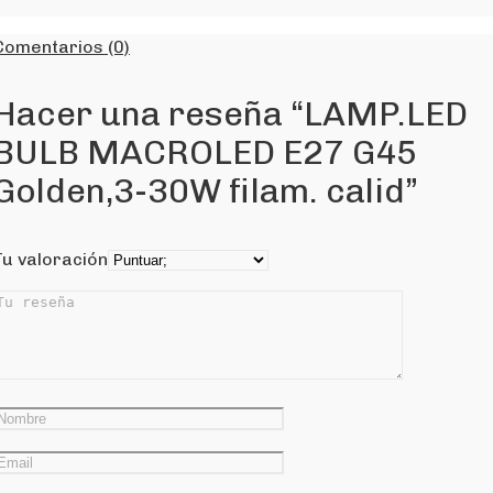
Comentarios (0)
Hacer una reseña “LAMP.LED
BULB MACROLED E27 G45
Golden,3-30W filam. calid”
Tu valoración