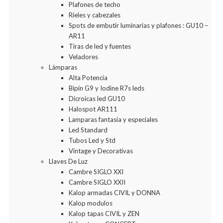
Plafones de techo
Rieles y cabezales
Spots de embutir luminarias y plafones : GU10 –
AR11
Tiras de led y fuentes
Veladores
Lámparas
Alta Potencia
Bipin G9 y Iodine R7s leds
Dicroicas led GU10
Halospot AR111
Lamparas fantasia y especiales
Led Standard
Tubos Led y Std
Vintage y Decorativas
Llaves De Luz
Cambre SIGLO XXI
Cambre SIGLO XXII
Kalop armadas CIVIL y DONNA
Kalop modulos
Kalop tapas CIVIL y ZEN