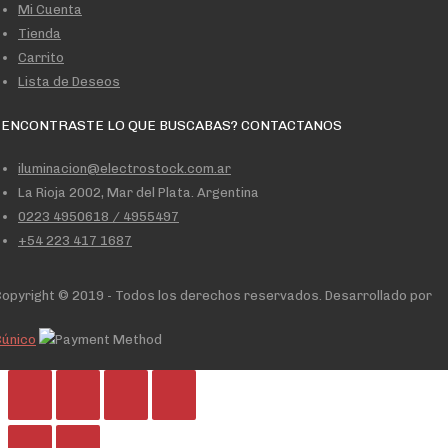
Mi Cuenta
Tienda
Carrito
Lista de Deseos
 ENCONTRASTE LO QUE BUSCABAS? CONTACTANOS
iluminacion@electrostock.com.ar
La Rioja 2002, Mar del Plata. Argentina
0223 4950618 / 4955497
+54 223 417 1687
opyright © 2019 - Todos los derechos reservados. Desarrollado por
Cúnico