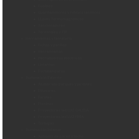
Fusibles
Guardamotores y relevos termicos
LLaves Termomagneticas
Seccionadores
Terminales y TIF
Herramientas y ferreteria
Fichas y perillas
Herramientas
Herramientas electricas
Linternas
Portalamparas
Iluminación Exterior
Alumbrado parques y jardines
Difusores
Faroles
Piscinas
Proyectores led LUZ CALIDA
Proyectores led LUZ FRIA
Tortugas
Iluminación Interior
Apliques de pared y techo