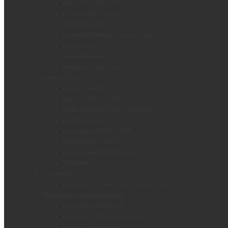
Bipin G9 y Iodine R7s leds
Dicroicas led GU10
Halospot AR111
Lamparas fantasia y especiales
Led Standard
Tubos Led y Std
Vintage y Decorativas
Llaves De Luz
Cambre SIGLO XXI
Cambre SIGLO XXII
Kalop armadas CIVIL y DONNA
Kalop modulos
Kalop tapas CIVIL y ZEN
Kalop tapas CONCEPT
Kalop TEKNA de superficie
Teclastar
Seguridad
Camaras ip y Alarmas Inalambricas
Telefonía y comunicaciones
Accesorios telefonia
Centrales Telefónicas Nexo
Porteria tradicional