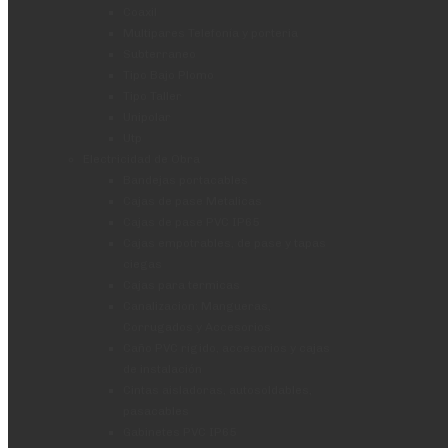
Coaxil
Multipares Telefonía y porteria
Subterraneo
Tipo Bajo Plomo
Tipo Taller
Unipolar
Utp
Electricidad de Obra
Bandejas portacables
Cajas de pase Metalicas
Cajas de pase PVC IP65
Cajas empotrables, de pase y tapas
ciegas
Cajas para termicas
Canalizacion: Mangueras,
Corrugados y Accesorios
Caño PVC rígido, accesorios y cajas
de instalación
Cintas aisladoras, autosoldables,
pasacables
Gabinetes PVC IP65