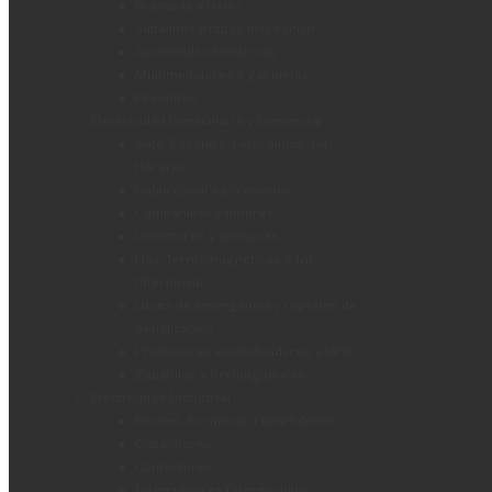
Grampas y rieles
Jabalinas y tapas inspección
Acometidas Electricas
Multimedidores y gabinetes
Precintos
Electricidad Domiciliaria y Comercial
Auto. Escalera, Fotocelulas, Int.
Horario
Cable canal y accesorios
Campanillas y timbres
Detectores y sensores
Llav. Termomagneticas e Int.
Diferencial
Luces de emergencia y Carteles de
Señalizacion
Protectores estabilizadores y UPS
Zapatillas y Prolongadores
Electricidad Industrial
Bornes, borneras, repartidores
Capacitores
Contactores
Interruptores Diferenciales