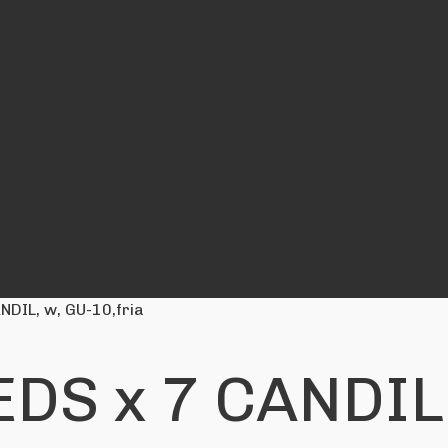
DIL, w, GU-10,fria
DS x 7 CANDIL,