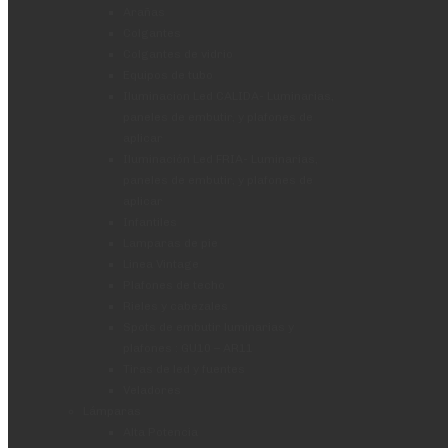
Arañas
Colgantes
Colgantes de vidrio
Equipos de tubo
Iluminacion Led CALIDA- Luminarias,
paneles de embutir, y plafones de
aplicar
Iluminación Led FRIA- Luminarias,
paneles de embutir, y plafones de
aplicar
Infantiles
Lamparas de pie
Linea Vintage
Plafones de techo
Rieles y cabezales
Spots de embutir luminarias y
plafones : GU10 – AR11
Tiras de led y fuentes
Veladores
Lámparas
Alta Potencia