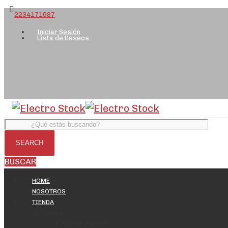
2234171687
Iniciar Sesión
Lista de Deseos
BUSCAR
HOME
NOSOTROS
TIENDA
Cables
Bipolar Paralelo