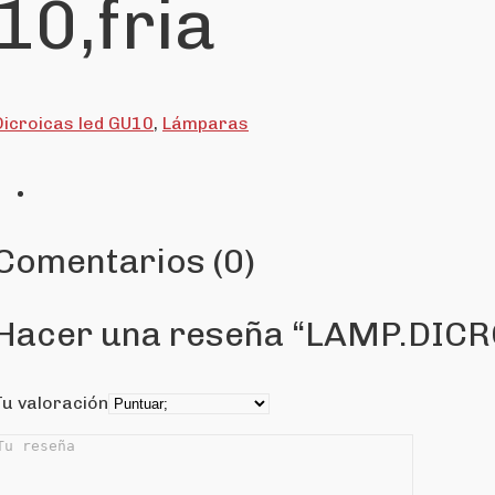
10,fria
Dicroicas led GU10
,
Lámparas
Comentarios (0)
Hacer una reseña “LAMP.DICRO
Tu valoración