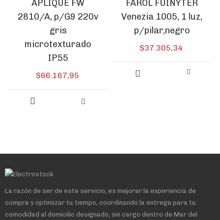
APLIQUE FW
FAROL FUINYTER
2810/A, p/G9 220v
Venezia 1005, 1 luz,
gris
p/pilar,negro
microtexturado
$
37.305,34
IP55
$
66.167,95
La razón de ser de este servicio, es mejorar la experiencia de
compra y optimizar tu tiempo, coordinando la entrega para tu
comodidad al domicilio designado, sin cargo dentro de Mar del