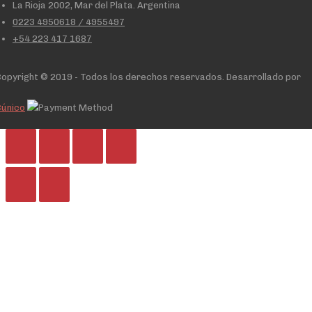
La Rioja 2002, Mar del Plata. Argentina
0223 4950618 / 4955497
+54 223 417 1687
opyright © 2019 - Todos los derechos reservados. Desarrollado por
Cúnico