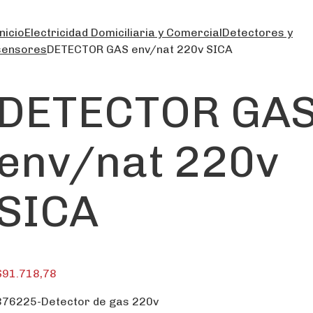
nicio
Electricidad Domiciliaria y Comercial
Detectores y
sensores
DETECTOR GAS env/nat 220v SICA
DETECTOR GA
env/nat 220v
SICA
$
91.718,78
376225-Detector de gas 220v