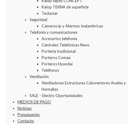
Kalop tapas CONCEPT
Kalop TEKNA de superficie
Teclastar
Seguridad
Camaras ip y Alarmas Inalambricas
Telefonía y comunicaciones
Accesorios telefonia
Centrales Telefónicas Nexo
Porteria tradicional
Porteros Comax
Porteros Hyundai
Teléfonos
Ventilación
Ventiladores Extractores Caloventores Anafes y
Hornallas
SALE – Electro Oportunidades
MEDIOS DE PAGO
Noticias
Presupuesto
Contacto
Agregar a la Wishlist