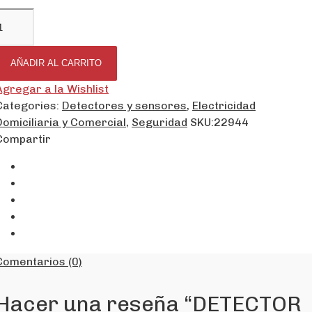
AÑADIR AL CARRITO
Agregar a la Wishlist
Categories:
Detectores y sensores
,
Electricidad
Domiciliaria y Comercial
,
Seguridad
SKU:
22944
Compartir
Comentarios (0)
Hacer una reseña “DETECTOR