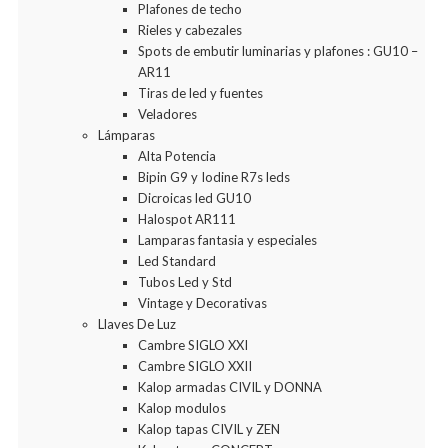
Plafones de techo
Rieles y cabezales
Spots de embutir luminarias y plafones : GU10 –
AR11
Tiras de led y fuentes
Veladores
Lámparas
Alta Potencia
Bipin G9 y Iodine R7s leds
Dicroicas led GU10
Halospot AR111
Lamparas fantasia y especiales
Led Standard
Tubos Led y Std
Vintage y Decorativas
Llaves De Luz
Cambre SIGLO XXI
Cambre SIGLO XXII
Kalop armadas CIVIL y DONNA
Kalop modulos
Kalop tapas CIVIL y ZEN