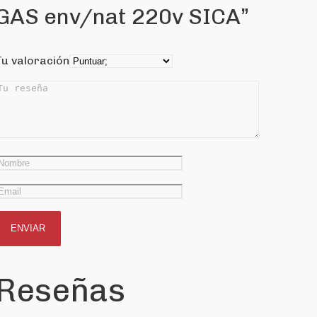
GAS env/nat 220v SICA”
Tu valoración
Reseñas