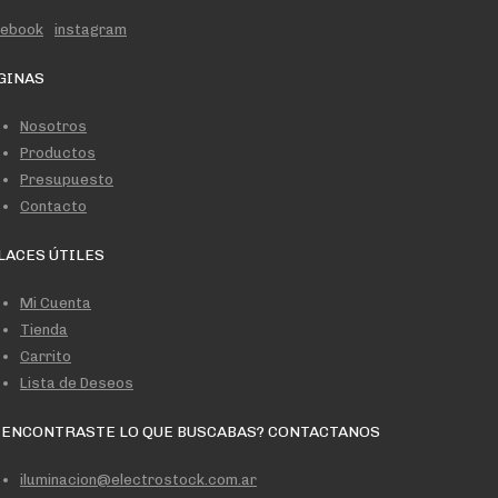
cebook
instagram
GINAS
Nosotros
Productos
Presupuesto
Contacto
LACES ÚTILES
Mi Cuenta
Tienda
Carrito
Lista de Deseos
 ENCONTRASTE LO QUE BUSCABAS? CONTACTANOS
iluminacion@electrostock.com.ar