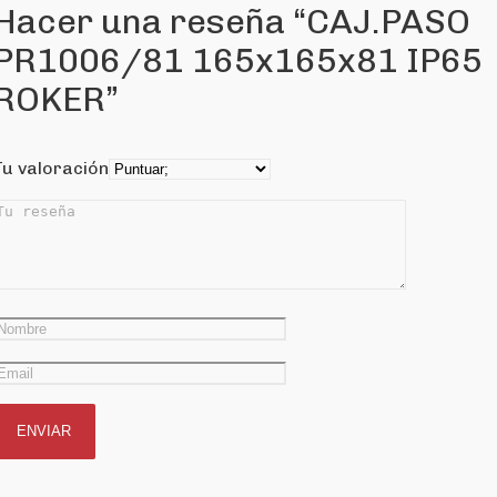
Hacer una reseña “CAJ.PASO
PR1006/81 165x165x81 IP65
ROKER”
Tu valoración