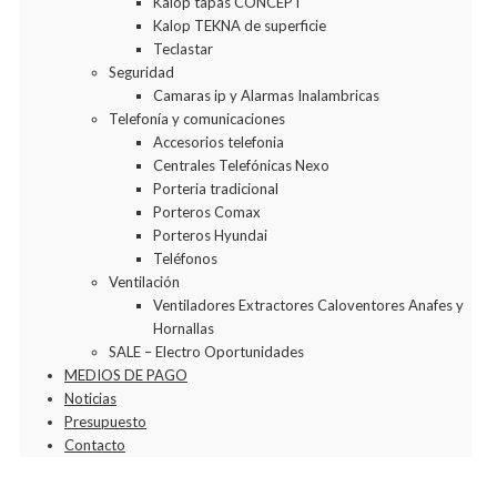
Kalop tapas CONCEPT
Kalop TEKNA de superficie
Teclastar
Seguridad
Camaras ip y Alarmas Inalambricas
Telefonía y comunicaciones
Accesorios telefonia
Centrales Telefónicas Nexo
Porteria tradicional
Porteros Comax
Porteros Hyundai
Teléfonos
Ventilación
Ventiladores Extractores Caloventores Anafes y
Hornallas
SALE – Electro Oportunidades
MEDIOS DE PAGO
Noticias
Presupuesto
Contacto
Agregar a la Wishlist