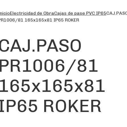
nicio
Electricidad de Obra
Cajas de pase PVC IP65
CAJ.PAS
PR1006/81 165x165x81 IP65 ROKER
CAJ.PASO
PR1006/81
165x165x81
IP65 ROKER