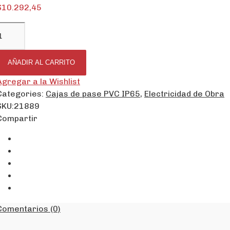
$
10.292,45
AÑADIR AL CARRITO
Agregar a la Wishlist
Categories:
Cajas de pase PVC IP65
,
Electricidad de Obra
SKU:
21889
Compartir
Comentarios (0)