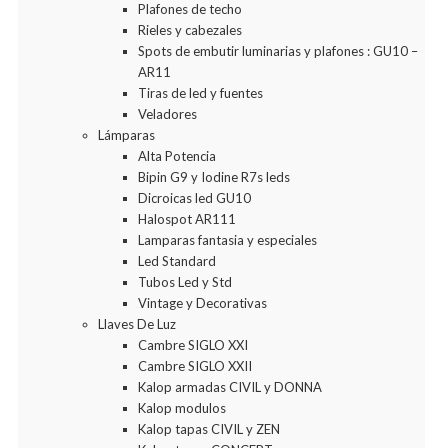
Plafones de techo
Rieles y cabezales
Spots de embutir luminarias y plafones : GU10 –
AR11
Tiras de led y fuentes
Veladores
Lámparas
Alta Potencia
Bipin G9 y Iodine R7s leds
Dicroicas led GU10
Halospot AR111
Lamparas fantasia y especiales
Led Standard
Tubos Led y Std
Vintage y Decorativas
Llaves De Luz
Cambre SIGLO XXI
Cambre SIGLO XXII
Kalop armadas CIVIL y DONNA
Kalop modulos
Kalop tapas CIVIL y ZEN