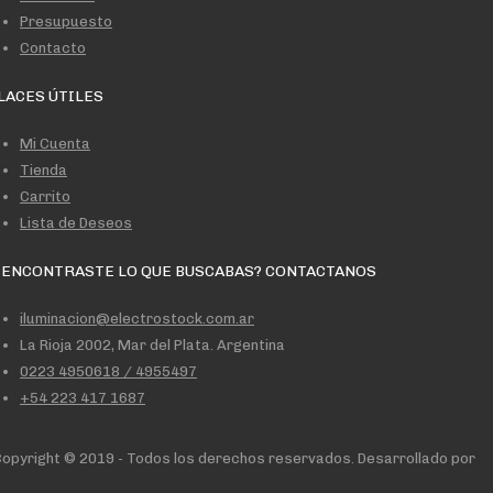
Presupuesto
Contacto
LACES ÚTILES
Mi Cuenta
Tienda
Carrito
Lista de Deseos
 ENCONTRASTE LO QUE BUSCABAS? CONTACTANOS
iluminacion@electrostock.com.ar
La Rioja 2002, Mar del Plata. Argentina
0223 4950618 / 4955497
+54 223 417 1687
opyright © 2019 - Todos los derechos reservados. Desarrollado por