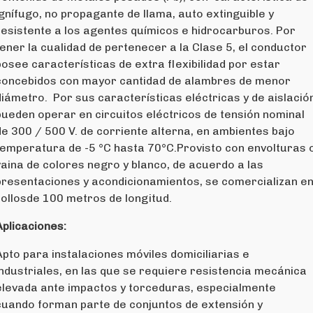
ignífugo, no propagante de llama, auto extinguible y
resistente a los agentes químicos e hidrocarburos. Por
tener la cualidad de pertenecer a la Clase 5, el conductor
posee características de extra flexibilidad por estar
concebidos con mayor cantidad de alambres de menor
diámetro. Por sus características eléctricas y de aislació
pueden operar en circuitos eléctricos de tensión nominal
de 300 / 500 V. de corriente alterna, en ambientes bajo
temperatura de -5 °C hasta 70°C.Provisto con envolturas 
vaina de colores negro y blanco, de acuerdo a las
presentaciones y acondicionamientos, se comercializan e
rollosde 100 metros de longitud.
Aplicaciones:
Apto para instalaciones móviles domiciliarias e
industriales, en las que se requiere resistencia mecánica
elevada ante impactos y torceduras, especialmente
cuando forman parte de conjuntos de extensión y