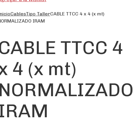
nicio
Cables
Tipo Taller
CABLE TTCC 4 x 4 (x mt)
NORMALIZADO IRAM
CABLE TTCC 4
x 4 (x mt)
NORMALIZAD
IRAM