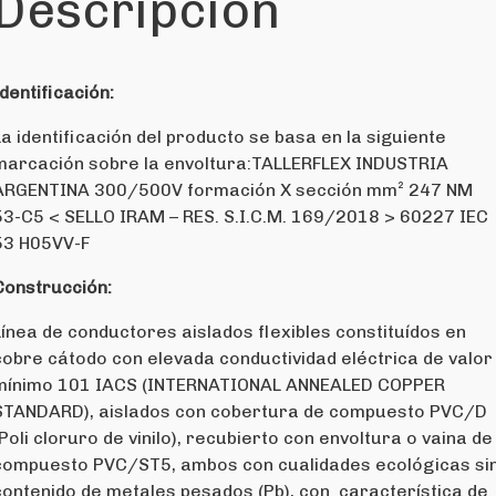
Descripción
Identificación:
La identificación del producto se basa en la siguiente
marcación sobre la envoltura:TALLERFLEX INDUSTRIA
ARGENTINA 300/500V formación X sección mm² 247 NM
53-C5 < SELLO IRAM – RES. S.I.C.M. 169/2018 > 60227 IEC
53 H05VV-F
Construcción:
Línea de conductores aislados flexibles constituídos en
cobre cátodo con elevada conductividad eléctrica de valor
mínimo 101 IACS (INTERNATIONAL ANNEALED COPPER
STANDARD), aislados con cobertura de compuesto PVC/D
(Poli cloruro de vinilo), recubierto con envoltura o vaina de
compuesto PVC/ST5, ambos con cualidades ecológicas si
contenido de metales pesados (Pb), con característica de