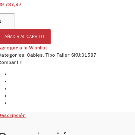
$
9.787,82
AÑADIR AL CARRITO
Agregar a la Wishlist
Categories:
Cables
,
Tipo Taller
SKU:
01587
Compartir
Descripción