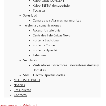
Kalop tapas CONCEPT
Kalop TEKNA de superficie
Teclastar
Seguridad
Camaras ip y Alarmas Inalambricas
Telefonía y comunicaciones
Accesorios telefonia
Centrales Telefónicas Nexo
Porteria tradicional
Porteros Comax
Porteros Hyundai
Teléfonos
Ventilación
Ventiladores Extractores Caloventores Anafes y
Hornallas
SALE – Electro Oportunidades
MEDIOS DE PAGO
Noticias
Presupuesto
Contacto
Agregar a la Wishlist