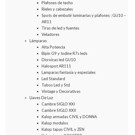
Plafones de techo
Rieles y cabezales
Spots de embutir luminarias y plafones : GU10 –
AR11
Tiras de led y fuentes
Veladores
Lámparas
Alta Potencia
Bipin G9 y Iodine R7s leds
Dicroicas led GU10
Halospot AR111
Lamparas fantasia y especiales
Led Standard
Tubos Led y Std
Vintage y Decorativas
Llaves De Luz
Cambre SIGLO XXI
Cambre SIGLO XXII
Kalop armadas CIVIL y DONNA
Kalop modulos
Kalop tapas CIVIL y ZEN