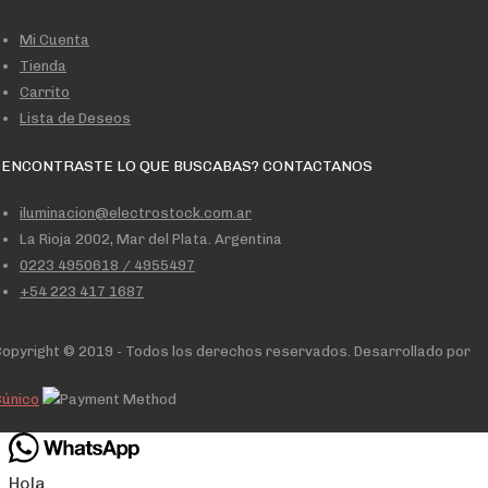
Mi Cuenta
Tienda
Carrito
Lista de Deseos
 ENCONTRASTE LO QUE BUSCABAS? CONTACTANOS
iluminacion@electrostock.com.ar
La Rioja 2002, Mar del Plata. Argentina
0223 4950618 / 4955497
+54 223 417 1687
opyright © 2019 - Todos los derechos reservados. Desarrollado por
Cúnico
Hola