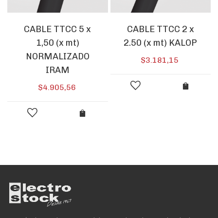
CABLE TTCC 5 x
CABLE TTCC 2 x
1,50 (x mt)
2.50 (x mt) KALOP
NORMALIZADO
$
3.181,15
IRAM
$
4.905,56