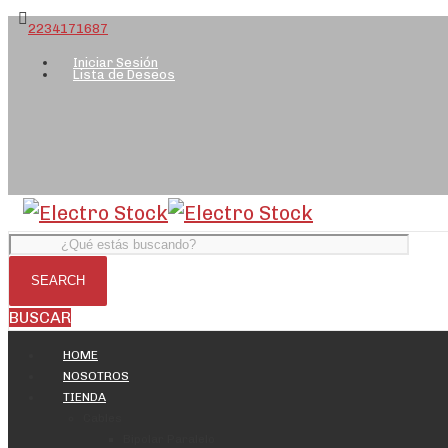
2234171687
Iniciar Sesión
Lista de Deseos
BUSCAR
HOME
NOSOTROS
TIENDA
Cables
Bipolar Paralelo