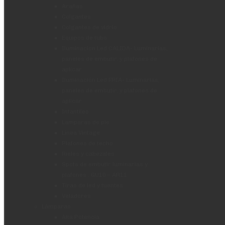
Arañas
Colgantes
Colgantes de vidrio
Equipos de tubo
Iluminacion Led CALIDA- Luminarias,
paneles de embutir, y plafones de
aplicar
Iluminación Led FRIA- Luminarias,
paneles de embutir, y plafones de
aplicar
Infantiles
Lamparas de pie
Linea Vintage
Plafones de techo
Rieles y cabezales
Spots de embutir luminarias y
plafones : GU10 – AR11
Tiras de led y fuentes
Veladores
Lámparas
Alta Potencia