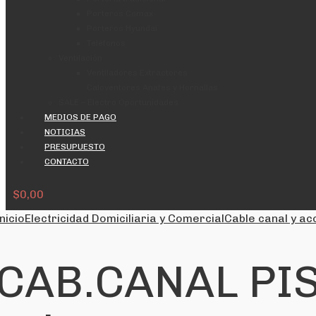
Porteros Comax
Porteros Hyundai
Teléfonos
Ventilación
Ventiladores Extractores
Caloventores Anafes y Hornallas
SALE – Electro Oportunidades
MEDIOS DE PAGO
NOTICIAS
PRESUPUESTO
CONTACTO
$
0,00
nicio
Electricidad Domiciliaria y Comercial
Cable canal y ac
CAB.CANAL PISO