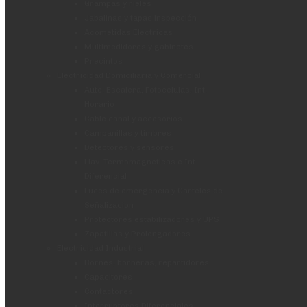
Grampas y rieles
Jabalinas y tapas inspección
Acometidas Electricas
Multimedidores y gabinetes
Precintos
Electricidad Domiciliaria y Comercial
Auto. Escalera, Fotocelulas, Int.
Horario
Cable canal y accesorios
Campanillas y timbres
Detectores y sensores
Llav. Termomagneticas e Int.
Diferencial
Luces de emergencia y Carteles de
Señalizacion
Protectores estabilizadores y UPS
Zapatillas y Prolongadores
Electricidad Industrial
Bornes, borneras, repartidores
Capacitores
Contactores
Interruptores Diferenciales