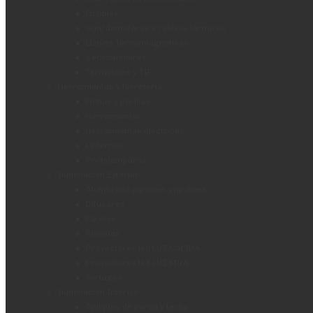
Fusibles
Guardamotores y relevos termicos
LLaves Termomagneticas
Seccionadores
Terminales y TIF
Herramientas y ferreteria
Fichas y perillas
Herramientas
Herramientas electricas
Linternas
Portalamparas
Iluminación Exterior
Alumbrado parques y jardines
Difusores
Faroles
Piscinas
Proyectores led LUZ CALIDA
Proyectores led LUZ FRIA
Tortugas
Iluminación Interior
Apliques de pared y techo