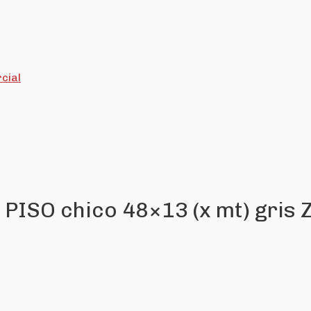
cial
PISO chico 48×13 (x mt) gris