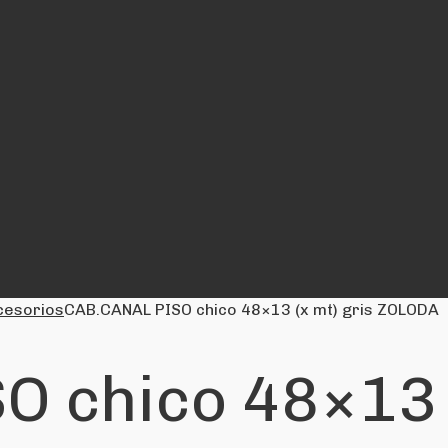
cesorios
CAB.CANAL PISO chico 48×13 (x mt) gris ZOLODA
 chico 48×13 