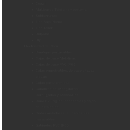
Coaxil
Multipares Telefonía y porteria
Subterraneo
Tipo Bajo Plomo
Tipo Taller
Unipolar
Utp
Electricidad de Obra
Bandejas portacables
Cajas de pase Metalicas
Cajas de pase PVC IP65
Cajas empotrables, de pase y tapas
ciegas
Cajas para termicas
Canalizacion: Mangueras,
Corrugados y Accesorios
Caño PVC rígido, accesorios y cajas
de instalación
Cintas aisladoras, autosoldables,
pasacables
Gabinetes PVC IP65