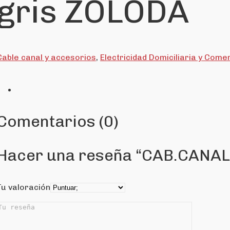
gris ZOLODA
Cable canal y accesorios
,
Electricidad Domiciliaria y Comer
Comentarios (0)
Hacer una reseña “CAB.CANAL 
Tu valoración