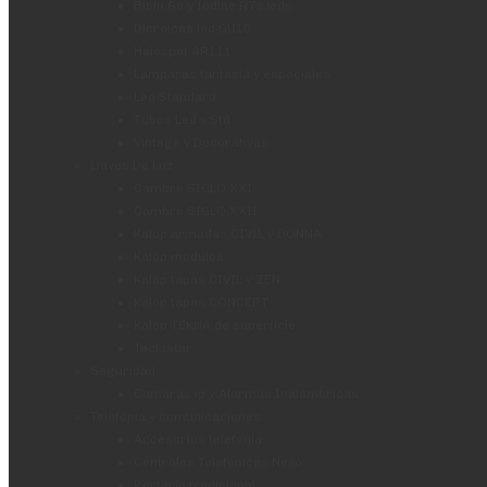
Bipin G9 y Iodine R7s leds
Dicroicas led GU10
Halospot AR111
Lamparas fantasia y especiales
Led Standard
Tubos Led y Std
Vintage y Decorativas
Llaves De Luz
Cambre SIGLO XXI
Cambre SIGLO XXII
Kalop armadas CIVIL y DONNA
Kalop modulos
Kalop tapas CIVIL y ZEN
Kalop tapas CONCEPT
Kalop TEKNA de superficie
Teclastar
Seguridad
Camaras ip y Alarmas Inalambricas
Telefonía y comunicaciones
Accesorios telefonia
Centrales Telefónicas Nexo
Porteria tradicional