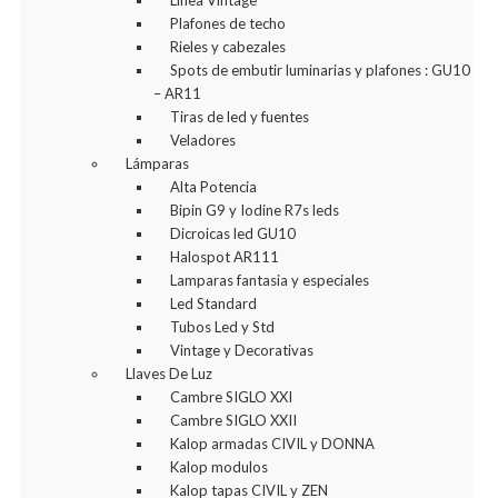
Linea Vintage
Plafones de techo
Rieles y cabezales
Spots de embutir luminarias y plafones : GU10
– AR11
Tiras de led y fuentes
Veladores
Lámparas
Alta Potencia
Bipin G9 y Iodine R7s leds
Dicroicas led GU10
Halospot AR111
Lamparas fantasia y especiales
Led Standard
Tubos Led y Std
Vintage y Decorativas
Llaves De Luz
Cambre SIGLO XXI
Cambre SIGLO XXII
Kalop armadas CIVIL y DONNA
Kalop modulos
Kalop tapas CIVIL y ZEN