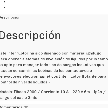
Descripción
Descripción
Este interruptor ha sido diseñado con material ignifugo
para operar sistemas de nivelación de líquidos por lo tanto
es apto para manejar todo tipo de cargas inductivas que
puedan consumir las bobinas de los contactores o
relevadores electromagnéticos Interruptor flotante para
control de nivel de líquidos.-
Modelo: Fibosa 2000 / Corriente 10 A – 220 V 6m – Ip44 /
Largo del cable 3mts
Comentarios (0)