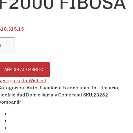
F2000 FIBOSA
$
18.315,15
AÑADIR AL CARRITO
Agregar a la Wishlist
Categories:
Auto. Escalera, Fotocelulas, Int. Horario
,
Electricidad Domiciliaria y Comercial
SKU:
23252
Compartir