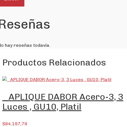
Reseñas
No hay reseñas todavía.
Productos Relacionados
_APLIQUE DABOR Acero-3, 3
Luces , GU10, Platil
$
84.197,79