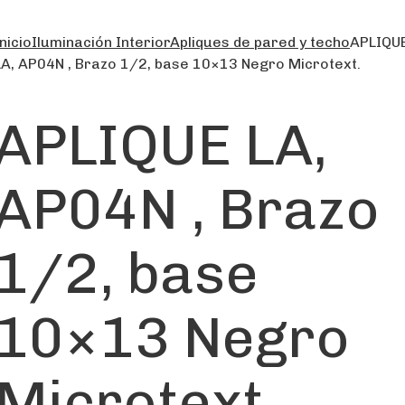
nicio
Iluminación Interior
Apliques de pared y techo
APLIQU
LA, AP04N , Brazo 1/2, base 10×13 Negro Microtext.
APLIQUE LA,
AP04N , Brazo
1/2, base
10×13 Negro
Microtext.