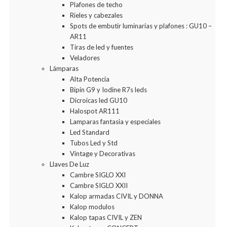
Plafones de techo
Rieles y cabezales
Spots de embutir luminarias y plafones : GU10 –
AR11
Tiras de led y fuentes
Veladores
Lámparas
Alta Potencia
Bipin G9 y Iodine R7s leds
Dicroicas led GU10
Halospot AR111
Lamparas fantasia y especiales
Led Standard
Tubos Led y Std
Vintage y Decorativas
Llaves De Luz
Cambre SIGLO XXI
Cambre SIGLO XXII
Kalop armadas CIVIL y DONNA
Kalop modulos
Kalop tapas CIVIL y ZEN