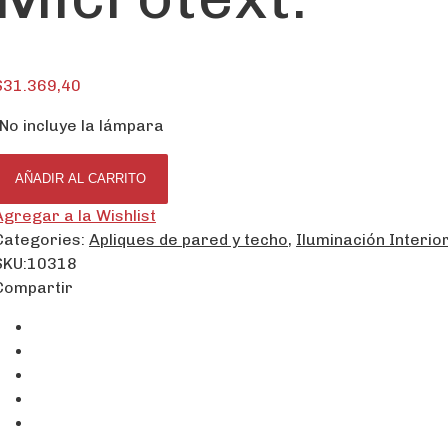
$
31.369,40
-No incluye la lámpara
AÑADIR AL CARRITO
Agregar a la Wishlist
Categories:
Apliques de pared y techo
,
Iluminación Interio
SKU:
10318
Compartir