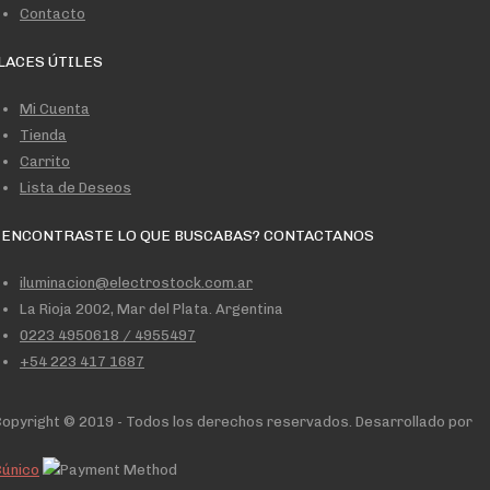
Contacto
LACES ÚTILES
Mi Cuenta
Tienda
Carrito
Lista de Deseos
 ENCONTRASTE LO QUE BUSCABAS? CONTACTANOS
iluminacion@electrostock.com.ar
La Rioja 2002, Mar del Plata. Argentina
0223 4950618 / 4955497
+54 223 417 1687
opyright © 2019 - Todos los derechos reservados. Desarrollado por
Cúnico