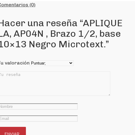
Comentarios (0)
Hacer una reseña “APLIQUE
LA, AP04N , Brazo 1/2, base
10×13 Negro Microtext.”
Tu valoración