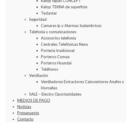
Kalop tapas CONCEPT
Kalop TEKNA de superficie
Teclastar
Seguridad
Camaras ip y Alarmas Inalambricas
Telefonía y comunicaciones
Accesorios telefonia
Centrales Telefónicas Nexo
Porteria tradicional
Porteros Comax
Porteros Hyundai
Teléfonos
Ventilación
Ventiladores Extractores Caloventores Anafes y
Hornallas
SALE – Electro Oportunidades
MEDIOS DE PAGO
Noticias
Presupuesto
Contacto
Agregar a la Wishlist