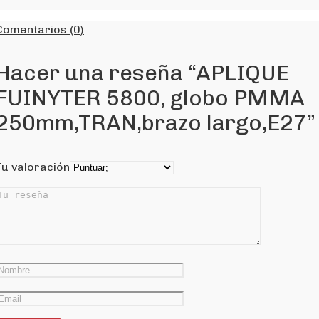
Comentarios (0)
Hacer una reseña “APLIQUE
FUINYTER 5800, globo PMMA
250mm,TRAN,brazo largo,E27”
Tu valoración