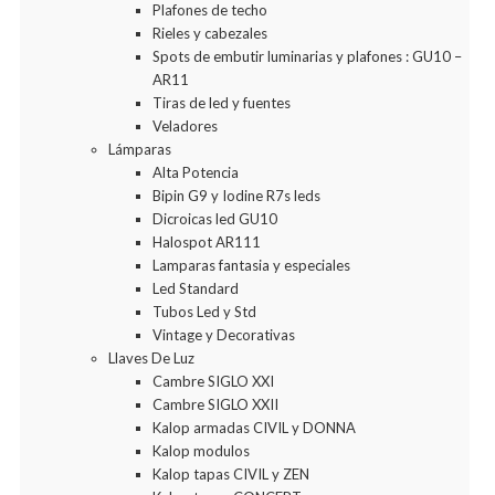
Plafones de techo
Rieles y cabezales
Spots de embutir luminarias y plafones : GU10 –
AR11
Tiras de led y fuentes
Veladores
Lámparas
Alta Potencia
Bipin G9 y Iodine R7s leds
Dicroicas led GU10
Halospot AR111
Lamparas fantasia y especiales
Led Standard
Tubos Led y Std
Vintage y Decorativas
Llaves De Luz
Cambre SIGLO XXI
Cambre SIGLO XXII
Kalop armadas CIVIL y DONNA
Kalop modulos
Kalop tapas CIVIL y ZEN