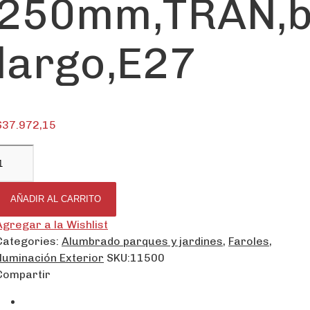
250mm,TRAN,b
largo,E27
$
37.972,15
AÑADIR AL CARRITO
Agregar a la Wishlist
Categories:
Alumbrado parques y jardines
,
Faroles
,
Iluminación Exterior
SKU:
11500
Compartir