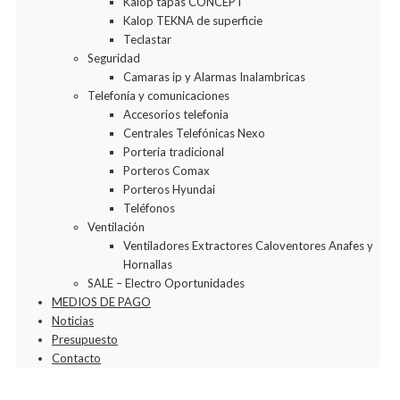
Kalop tapas CONCEPT
Kalop TEKNA de superficie
Teclastar
Seguridad
Camaras ip y Alarmas Inalambricas
Telefonía y comunicaciones
Accesorios telefonia
Centrales Telefónicas Nexo
Porteria tradicional
Porteros Comax
Porteros Hyundai
Teléfonos
Ventilación
Ventiladores Extractores Caloventores Anafes y
Hornallas
SALE – Electro Oportunidades
MEDIOS DE PAGO
Noticias
Presupuesto
Contacto
Agregar a la Wishlist