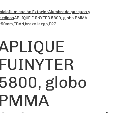
nicio
Iluminación Exterior
Alumbrado parques y
jardines
APLIQUE FUINYTER 5800, globo PMMA
250mm,TRAN,brazo largo,E27
APLIQUE
FUINYTER
5800, globo
PMMA