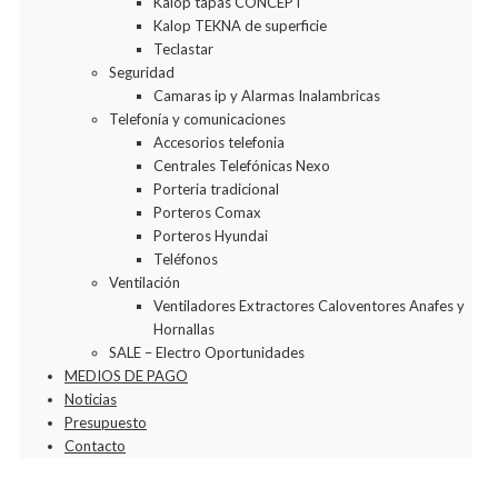
Kalop tapas CONCEPT
Kalop TEKNA de superficie
Teclastar
Seguridad
Camaras ip y Alarmas Inalambricas
Telefonía y comunicaciones
Accesorios telefonia
Centrales Telefónicas Nexo
Porteria tradicional
Porteros Comax
Porteros Hyundai
Teléfonos
Ventilación
Ventiladores Extractores Caloventores Anafes y
Hornallas
SALE – Electro Oportunidades
MEDIOS DE PAGO
Noticias
Presupuesto
Contacto
Agregar a la Wishlist