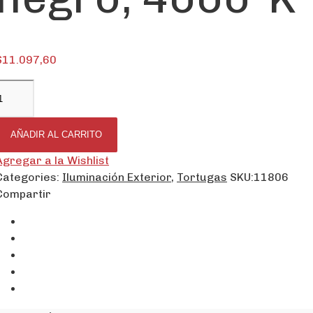
$
11.097,60
AÑADIR AL CARRITO
Agregar a la Wishlist
Categories:
Iluminación Exterior
,
Tortugas
SKU:
11806
Compartir