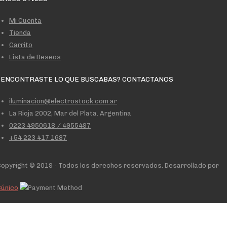
Mi Cuenta
Tienda
Carrito
Lista de Deseos
 ENCONTRASTE LO QUE BUSCABAS? CONTACTANOS
iluminacion@electrostock.com.ar
La Rioja 2002, Mar del Plata. Argentina
0223 4950618 / 4955497
+54 223 417 1687
opyright © 2019 - Todos los derechos reservados. Desarrollado por
Cúnico