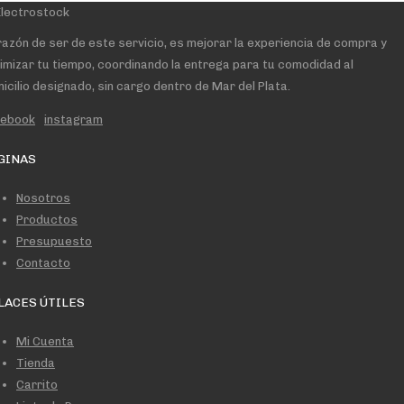
razón de ser de este servicio, es mejorar la experiencia de compra y
imizar tu tiempo, coordinando la entrega para tu comodidad al
icilio designado, sin cargo dentro de Mar del Plata.
cebook
instagram
GINAS
Nosotros
Productos
Presupuesto
Contacto
LACES ÚTILES
Mi Cuenta
Tienda
Carrito