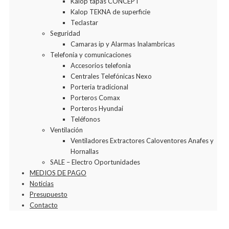
Kalop tapas CONCEPT
Kalop TEKNA de superficie
Teclastar
Seguridad
Camaras ip y Alarmas Inalambricas
Telefonía y comunicaciones
Accesorios telefonia
Centrales Telefónicas Nexo
Porteria tradicional
Porteros Comax
Porteros Hyundai
Teléfonos
Ventilación
Ventiladores Extractores Caloventores Anafes y
Hornallas
SALE – Electro Oportunidades
MEDIOS DE PAGO
Noticias
Presupuesto
Contacto
Agregar a la Wishlist