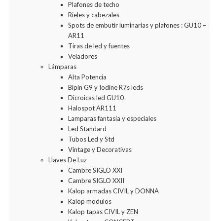
Plafones de techo
Rieles y cabezales
Spots de embutir luminarias y plafones : GU10 –
AR11
Tiras de led y fuentes
Veladores
Lámparas
Alta Potencia
Bipin G9 y Iodine R7s leds
Dicroicas led GU10
Halospot AR111
Lamparas fantasia y especiales
Led Standard
Tubos Led y Std
Vintage y Decorativas
Llaves De Luz
Cambre SIGLO XXI
Cambre SIGLO XXII
Kalop armadas CIVIL y DONNA
Kalop modulos
Kalop tapas CIVIL y ZEN