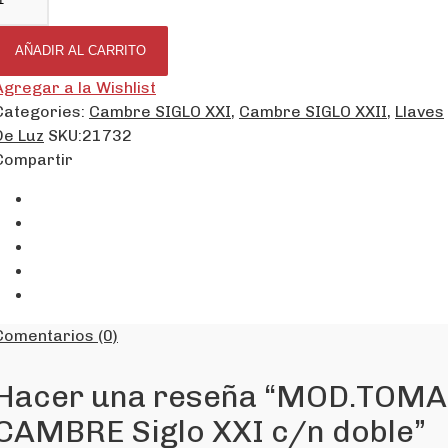
AÑADIR AL CARRITO
Agregar a la Wishlist
Categories:
Cambre SIGLO XXI
,
Cambre SIGLO XXII
,
Llaves
De Luz
SKU:
21732
Compartir
Comentarios (0)
Hacer una reseña “MOD.TOMA
CAMBRE Siglo XXI c/n doble”