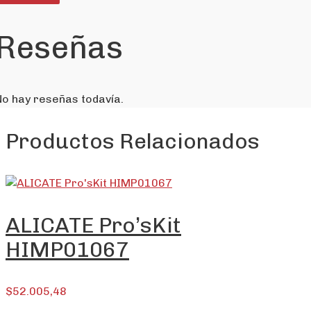
Reseñas
No hay reseñas todavía.
Productos Relacionados
ALICATE Pro’sKit
HIMP01067
$
52.005,48