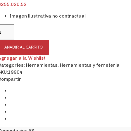
$
255.020,52
Imagen ilustrativa no contractual
AÑADIR AL CARRITO
Agregar a la Wishlist
Categories:
Herramientas
,
Herramientas y ferreteria
SKU:
19904
Compartir
Comentarios (0)