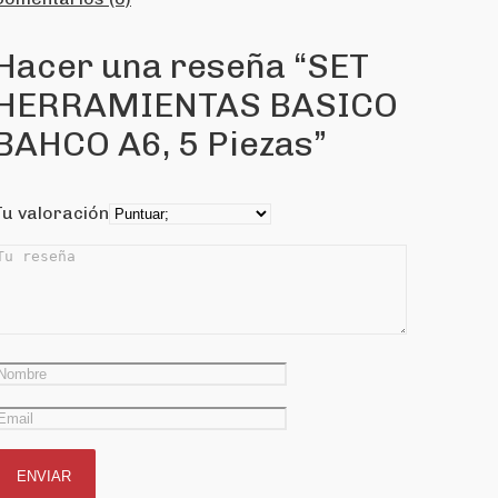
Hacer una reseña “SET
HERRAMIENTAS BASICO
BAHCO A6, 5 Piezas”
Tu valoración