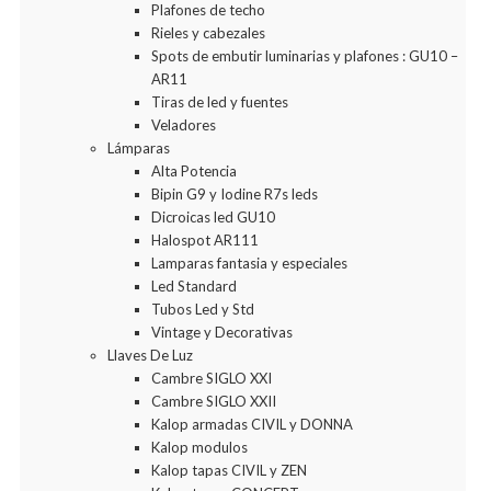
Plafones de techo
Rieles y cabezales
Spots de embutir luminarias y plafones : GU10 –
AR11
Tiras de led y fuentes
Veladores
Lámparas
Alta Potencia
Bipin G9 y Iodine R7s leds
Dicroicas led GU10
Halospot AR111
Lamparas fantasia y especiales
Led Standard
Tubos Led y Std
Vintage y Decorativas
Llaves De Luz
Cambre SIGLO XXI
Cambre SIGLO XXII
Kalop armadas CIVIL y DONNA
Kalop modulos
Kalop tapas CIVIL y ZEN