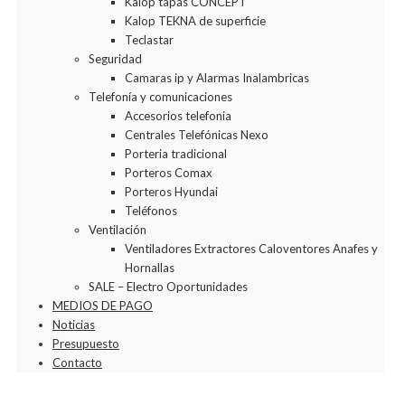
Kalop tapas CONCEPT
Kalop TEKNA de superficie
Teclastar
Seguridad
Camaras ip y Alarmas Inalambricas
Telefonía y comunicaciones
Accesorios telefonia
Centrales Telefónicas Nexo
Porteria tradicional
Porteros Comax
Porteros Hyundai
Teléfonos
Ventilación
Ventiladores Extractores Caloventores Anafes y
Hornallas
SALE – Electro Oportunidades
MEDIOS DE PAGO
Noticias
Presupuesto
Contacto
Agregar a la Wishlist