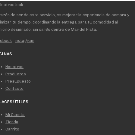
razón de ser de este servicio, es mejorar la experiencia de compra y
imizar tu tiempo, coordinando la entrega para tu comodidad al
icilio designado, sin cargo dentro de Mar del Plata.
cebook
instagram
GINAS
Nosotros
Productos
Presupuesto
Contacto
LACES ÚTILES
Mi Cuenta
Tienda
Carrito