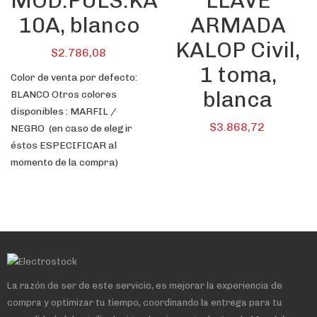
MOD.PULS.KALOP
LLAVE
10A, blanco
ARMADA
KALOP Civil,
$
2.786,08
1 toma,
Color de venta por defecto:
blanca
BLANCO Otros colores
disponibles : MARFIL /
$
3.868,72
NEGRO (en caso de elegir
éstos ESPECIFICAR al
momento de la compra)
La razón de ser de este servicio, es mejorar la experiencia de
compra y optimizar tu tiempo, coordinando la entrega para tu