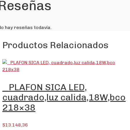
Reseñas
No hay reseñas todavía.
Productos Relacionados
_PLAFON SICA LED,
cuadrado,luz calida,18W,bco
218×38
$
13.148,36