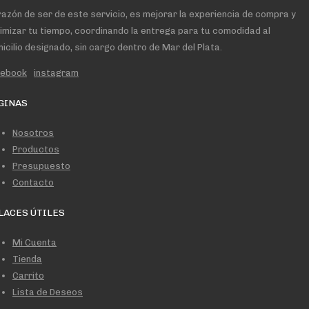
razón de ser de este servicio, es mejorar la experiencia de compra y
imizar tu tiempo, coordinando la entrega para tu comodidad al
icilio designado, sin cargo dentro de Mar del Plata.
cebook
instagram
GINAS
Nosotros
Productos
Presupuesto
Contacto
LACES ÚTILES
Mi Cuenta
Tienda
Carrito
Lista de Deseos