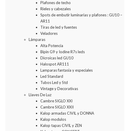
Plafones de techo
Rieles y cabezales
Spots de embutir luminarias y plafones : GU10 –
AR11
Tiras de led y fuentes
Veladores
Lámparas
Alta Potencia
Bipin G9 y Iodine R7s leds
Dicroicas led GU10
Halospot AR111
Lamparas fantasia y especiales
Led Standard
Tubos Led y Std
Vintage y Decorativas
Llaves De Luz
Cambre SIGLO XXI
Cambre SIGLO XXII
Kalop armadas CIVIL y DONNA
Kalop modulos
Kalop tapas CIVIL y ZEN