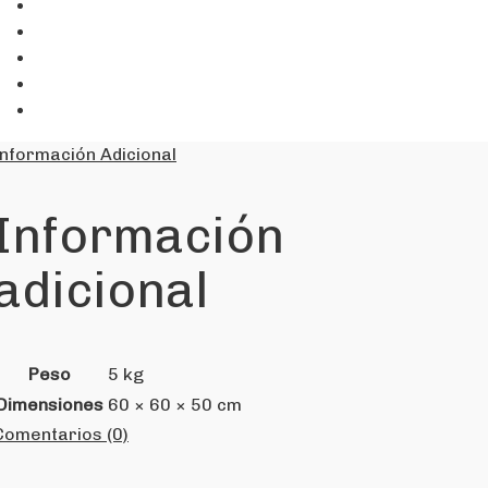
Información Adicional
Información
adicional
Peso
5 kg
Dimensiones
60 × 60 × 50 cm
Comentarios (0)