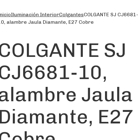
nicio
Iluminación Interior
Colgantes
COLGANTE SJ CJ6681-
10, alambre Jaula Diamante, E27 Cobre
COLGANTE SJ
CJ6681-10,
alambre Jaula
Diamante, E27
Cobre