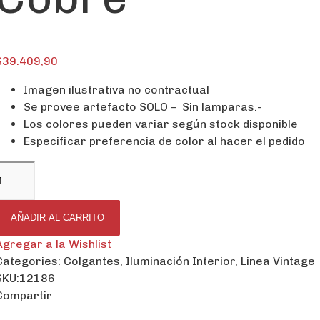
$
39.409,90
Imagen ilustrativa no contractual
Se provee artefacto SOLO – Sin lamparas.-
Los colores pueden variar según stock disponible
Especificar preferencia de color al hacer el pedido
AÑADIR AL CARRITO
Agregar a la Wishlist
Categories:
Colgantes
,
Iluminación Interior
,
Linea Vintage
SKU:
12186
Compartir