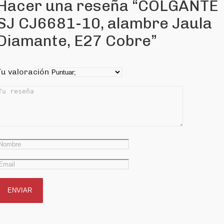
Hacer una reseña “COLGANTE
SJ CJ6681-10, alambre Jaula
Diamante, E27 Cobre”
Tu valoración