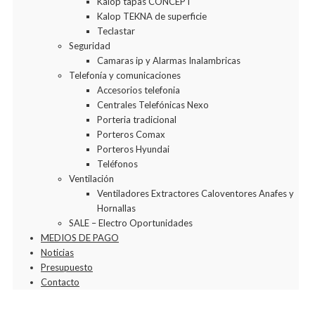
Kalop tapas CONCEPT
Kalop TEKNA de superficie
Teclastar
Seguridad
Camaras ip y Alarmas Inalambricas
Telefonía y comunicaciones
Accesorios telefonia
Centrales Telefónicas Nexo
Porteria tradicional
Porteros Comax
Porteros Hyundai
Teléfonos
Ventilación
Ventiladores Extractores Caloventores Anafes y
Hornallas
SALE – Electro Oportunidades
MEDIOS DE PAGO
Noticias
Presupuesto
Contacto
Agregar a la Wishlist