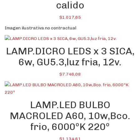
calido
$
1.017,65
Imagen ilustrativa no contractual
LAMP.DICRO LEDS x 3 SICA,
6w, GU5.3,luz fria, 12v.
$
7.746,08
LAMP.LED BULBO
MACROLED A60, 10w,Bco.
frio, 6000ºK 220º
$
1.134,61