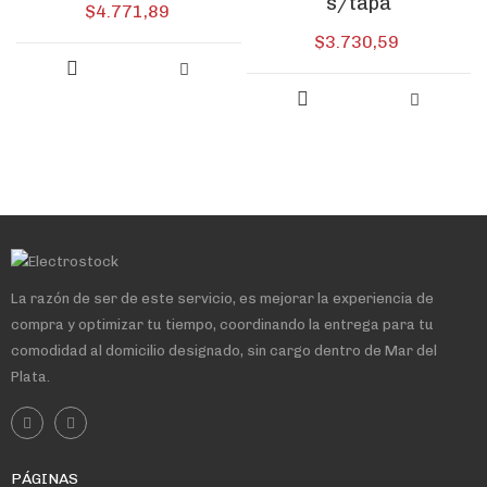
s/tapa
$
4.771,89
$
3.730,59
La razón de ser de este servicio, es mejorar la experiencia de
compra y optimizar tu tiempo, coordinando la entrega para tu
comodidad al domicilio designado, sin cargo dentro de Mar del
Plata.
PÁGINAS