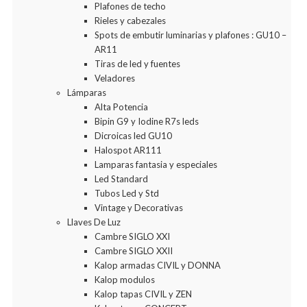
Plafones de techo
Rieles y cabezales
Spots de embutir luminarias y plafones : GU10 –
AR11
Tiras de led y fuentes
Veladores
Lámparas
Alta Potencia
Bipin G9 y Iodine R7s leds
Dicroicas led GU10
Halospot AR111
Lamparas fantasia y especiales
Led Standard
Tubos Led y Std
Vintage y Decorativas
Llaves De Luz
Cambre SIGLO XXI
Cambre SIGLO XXII
Kalop armadas CIVIL y DONNA
Kalop modulos
Kalop tapas CIVIL y ZEN