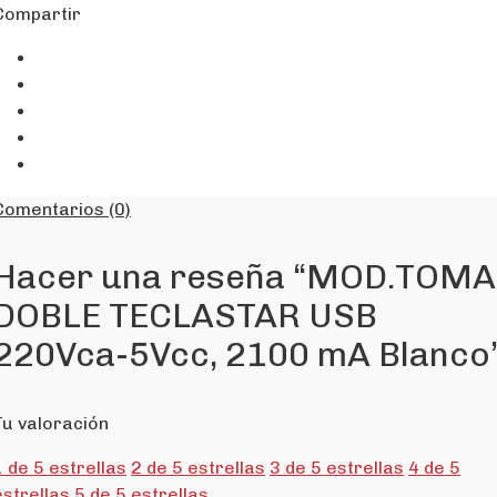
Compartir
Comentarios (0)
Hacer una reseña “MOD.TOMA
DOBLE TECLASTAR USB
220Vca-5Vcc, 2100 mA Blanco
Tu valoración
1 de 5 estrellas
2 de 5 estrellas
3 de 5 estrellas
4 de 5
estrellas
5 de 5 estrellas