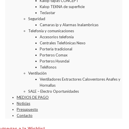
Kalop tapas CONCEPT
Kalop TEKNA de superficie
Teclastar
Seguridad
Camaras ip y Alarmas Inalambricas
Telefonía y comunicaciones
Accesorios telefonia
Centrales Telefónicas Nexo
Porteria tradicional
Porteros Comax
Porteros Hyundai
Teléfonos
Ventilación
Ventiladores Extractores Caloventores Anafes y
Hornallas
SALE – Electro Oportunidades
MEDIOS DE PAGO
Noticias
Presupuesto
Contacto
Agregar a la Wishlist