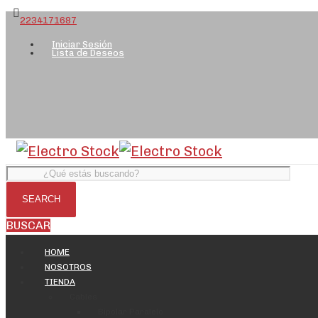
2234171687
Iniciar Sesión
Lista de Deseos
BUSCAR
HOME
NOSOTROS
TIENDA
Cables
Bipolar Paralelo