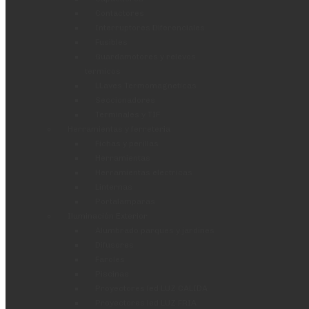
Contactores
Interruptores Diferenciales
Fusibles
Guardamotores y relevos
termicos
LLaves Termomagneticas
Seccionadores
Terminales y TIF
Herramientas y ferreteria
Fichas y perillas
Herramientas
Herramientas electricas
Linternas
Portalamparas
Iluminación Exterior
Alumbrado parques y jardines
Difusores
Faroles
Piscinas
Proyectores led LUZ CALIDA
Proyectores led LUZ FRIA