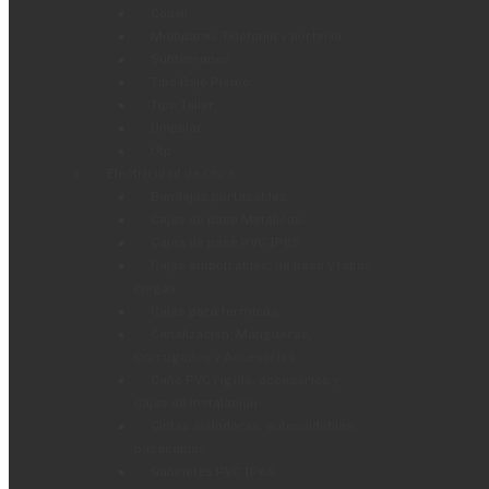
Coaxil
Multipares Telefonía y porteria
Subterraneo
Tipo Bajo Plomo
Tipo Taller
Unipolar
Utp
Electricidad de Obra
Bandejas portacables
Cajas de pase Metalicas
Cajas de pase PVC IP65
Cajas empotrables, de pase y tapas
ciegas
Cajas para termicas
Canalizacion: Mangueras,
Corrugados y Accesorios
Caño PVC rígido, accesorios y
cajas de instalación
Cintas aisladoras, autosoldables,
pasacables
Gabinetes PVC IP65