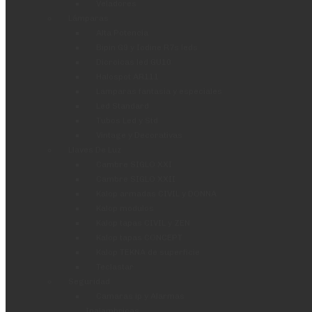
Veladores
Lámparas
Alta Potencia
Bipin G9 y Iodine R7s leds
Dicroicas led GU10
Halospot AR111
Lamparas fantasia y especiales
Led Standard
Tubos Led y Std
Vintage y Decorativas
Llaves De Luz
Cambre SIGLO XXI
Cambre SIGLO XXII
Kalop armadas CIVIL y DONNA
Kalop modulos
Kalop tapas CIVIL y ZEN
Kalop tapas CONCEPT
Kalop TEKNA de superficie
Teclastar
Seguridad
Camaras ip y Alarmas
Inalambricas