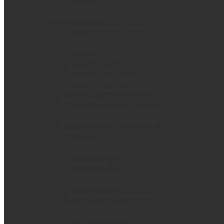
Tortugas
Iluminación Interior
Apliques de pared y techo
Arañas
Colgantes
Colgantes de vidrio
Equipos de tubo
Iluminacion Led CALIDA-
Luminarias, paneles de embutir, y
plafones de aplicar
Iluminación Led FRIA- Luminarias,
paneles de embutir, y plafones de
aplicar
Infantiles
Lamparas de pie
Linea Vintage
Plafones de techo
Rieles y cabezales
Spots de embutir luminarias y
plafones : GU10 – AR11
Tiras de led y fuentes