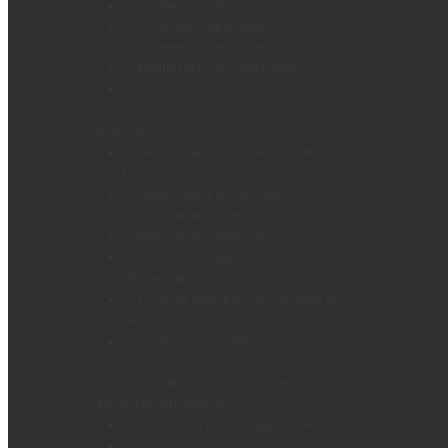
Grampas y rieles
Jabalinas y tapas inspección
Acometidas Electricas
Multimedidores y gabinetes
Precintos
Electricidad Domiciliaria y
Comercial
Auto. Escalera, Fotocelulas, Int.
Horario
Cable canal y accesorios
Campanillas y timbres
Detectores y sensores
Llav. Termomagneticas e Int.
Diferencial
Luces de emergencia y Carteles de
Señalizacion
Protectores estabilizadores y
UPS
Zapatillas y Prolongadores
Electricidad Industrial
Bornes, borneras, repartidores
Capacitores