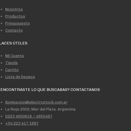
Nosotros
Productos
Presupuesto
Contacto
LACES ÚTILES
Mi Cuenta
Tienda
Carrito
Lista de Deseos
 ENCONTRASTE LO QUE BUSCABAS? CONTACTANOS
iluminacion@electrostock.com.ar
La Rioja 2002, Mar del Plata. Argentina
0223 4950618 / 4955497
+54 223 417 1687