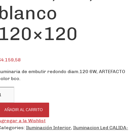
blanco
120×120
$
4.159,58
Luminaria de embutir redondo diam.120 6W, ARTEFACTO
color bco.
AÑADIR AL CARRITO
Agregar a la Wishlist
Categories:
Iluminación Interior
,
Iluminacion Led CALIDA-