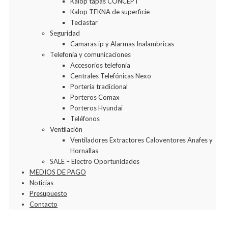
Kalop tapas CONCEPT
Kalop TEKNA de superficie
Teclastar
Seguridad
Camaras ip y Alarmas Inalambricas
Telefonía y comunicaciones
Accesorios telefonia
Centrales Telefónicas Nexo
Porteria tradicional
Porteros Comax
Porteros Hyundai
Teléfonos
Ventilación
Ventiladores Extractores Caloventores Anafes y
Hornallas
SALE – Electro Oportunidades
MEDIOS DE PAGO
Noticias
Presupuesto
Contacto
Agregar a la Wishlist