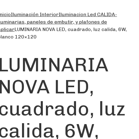
nicio
Iluminación Interior
Iluminacion Led CALIDA-
Luminarias, paneles de embutir, y plafones de
aplicar
LUMINARIA NOVA LED, cuadrado, luz calida, 6W,
blanco 120×120
LUMINARIA
NOVA LED,
cuadrado, luz
calida, 6W,