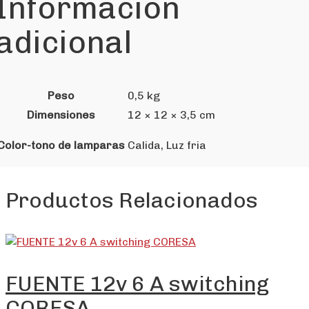
Información
adicional
Peso
0,5 kg
Dimensiones
12 × 12 × 3,5 cm
Color-tono de lamparas
Calida, Luz fria
Productos Relacionados
FUENTE 12v 6 A switching
CORESA