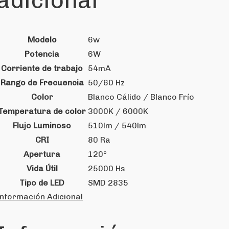
adicional
Modelo
6w
Potencia
6W
Corriente de trabajo
54mA
Rango de Frecuencia
50/60 Hz
Color
Blanco Cálido / Blanco Frío
Temperatura de color
3000K / 6000K
Flujo Luminoso
510lm / 540lm
CRI
80 Ra
Apertura
120°
Vida Útil
25000 Hs
Tipo de LED
SMD 2835
Información Adicional