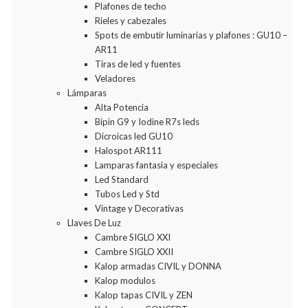
Plafones de techo
Rieles y cabezales
Spots de embutir luminarias y plafones : GU10 –
AR11
Tiras de led y fuentes
Veladores
Lámparas
Alta Potencia
Bipin G9 y Iodine R7s leds
Dicroicas led GU10
Halospot AR111
Lamparas fantasia y especiales
Led Standard
Tubos Led y Std
Vintage y Decorativas
Llaves De Luz
Cambre SIGLO XXI
Cambre SIGLO XXII
Kalop armadas CIVIL y DONNA
Kalop modulos
Kalop tapas CIVIL y ZEN